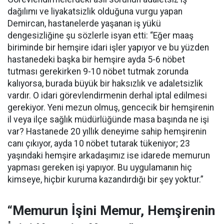
dağılımı ve liyakatsizlik olduğuna vurgu yapan
Demircan, hastanelerde yaşanan iş yükü
dengesizliğine şu sözlerle isyan etti:
“Eğer maaş
biriminde bir hemşire idari işler yapıyor ve bu yüzden
hastanedeki başka bir hemşire ayda 5-6 nöbet
tutması gerekirken 9-10 nöbet tutmak zorunda
kalıyorsa, burada büyük bir haksızlık ve adaletsizlik
vardır. O idari görevlendirmenin derhal iptal edilmesi
gerekiyor. Yeni mezun olmuş, gencecik bir hemşirenin
il veya ilçe sağlık müdürlüğünde masa başında ne işi
var? Hastanede 20 yıllık deneyime sahip hemşirenin
canı çıkıyor, ayda 10 nöbet tutarak tükeniyor; 23
yaşındaki hemşire arkadaşımız ise idarede memurun
yapması gereken işi yapıyor. Bu uygulamanın hiç
kimseye, hiçbir kuruma kazandırdığı bir şey yoktur.”
“Memurun İşini Memur, Hemşirenin