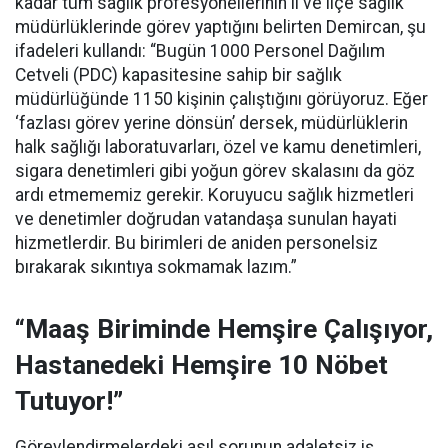
kadar tüm sağlık profesyonellerinin il ve ilçe sağlık
müdürlüklerinde görev yaptığını belirten Demircan, şu
ifadeleri kullandı:
“Bugün 1000 Personel Dağılım
Cetveli (PDC) kapasitesine sahip bir sağlık
müdürlüğünde 1150 kişinin çalıştığını görüyoruz. Eğer
‘fazlası görev yerine dönsün’ dersek, müdürlüklerin
halk sağlığı laboratuvarları, özel ve kamu denetimleri,
sigara denetimleri gibi yoğun görev skalasını da göz
ardı etmememiz gerekir. Koruyucu sağlık hizmetleri
ve denetimler doğrudan vatandaşa sunulan hayati
hizmetlerdir. Bu birimleri de aniden personelsiz
bırakarak sıkıntıya sokmamak lazım.”
“Maaş Biriminde Hemşire Çalışıyor,
Hastanedeki Hemşire 10 Nöbet
Tutuyor!”
Görevlendirmelerdeki asıl sorunun adaletsiz iş