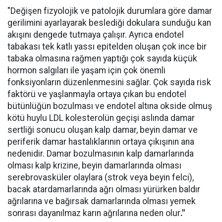
"Değişen fizyolojik ve patolojik durumlara göre damar
gerilimini ayarlayarak beslediği dokulara sunduğu kan
akışını dengede tutmaya çalışır. Ayrıca endotel
tabakası tek katlı yassı epitelden oluşan çok ince bir
tabaka olmasına rağmen yaptığı çok sayıda küçük
hormon salgıları ile yaşam için çok önemli
fonksiyonların düzenlenmesini sağlar. Çok sayıda risk
faktörü ve yaşlanmayla ortaya çıkan bu endotel
bütünlüğün bozulması ve endotel altına okside olmuş
kötü huylu LDL kolesterolün geçişi aslında damar
sertliği sonucu oluşan kalp damar, beyin damar ve
periferik damar hastalıklarının ortaya çıkışının ana
nedenidir. Damar bozulmasının kalp damarlarında
olması kalp krizine, beyin damarlarında olması
serebrovasküler olaylara (strok veya beyin felci),
bacak atardamarlarında ağrı olması yürürken baldır
ağrılarına ve bağırsak damarlarında olması yemek
sonrası dayanılmaz karın ağrılarına neden olur
."