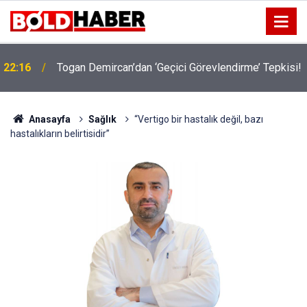
!
19:32
Sıcak Havalarda Ödem Şikayetini Hafife Almayın!
Anasayfa
Sağlık
“Vertigo bir hastalık değil, bazı
hastalıkların belirtisidir”