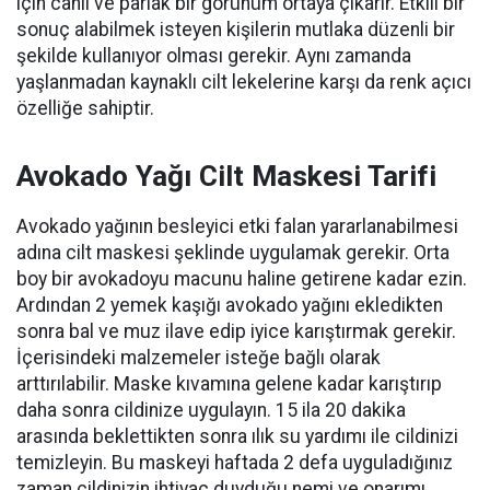
için canlı ve parlak bir görünüm ortaya çıkarır. Etkili bir
sonuç alabilmek isteyen kişilerin mutlaka düzenli bir
şekilde kullanıyor olması gerekir. Aynı zamanda
yaşlanmadan kaynaklı cilt lekelerine karşı da renk açıcı
özelliğe sahiptir.
Avokado Yağı Cilt Maskesi Tarifi
Avokado yağının besleyici etki falan yararlanabilmesi
adına cilt maskesi şeklinde uygulamak gerekir. Orta
boy bir avokadoyu macunu haline getirene kadar ezin.
Ardından 2 yemek kaşığı avokado yağını ekledikten
sonra bal ve muz ilave edip iyice karıştırmak gerekir.
İçerisindeki malzemeler isteğe bağlı olarak
arttırılabilir. Maske kıvamına gelene kadar karıştırıp
daha sonra cildinize uygulayın. 15 ila 20 dakika
arasında beklettikten sonra ılık su yardımı ile cildinizi
temizleyin. Bu maskeyi haftada 2 defa uyguladığınız
zaman cildinizin ihtiyaç duyduğu nemi ve onarımı