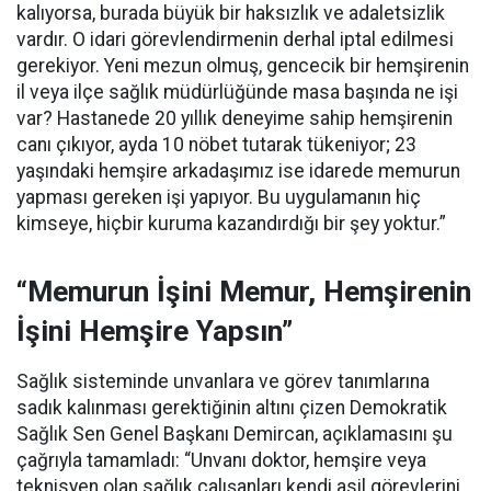
kalıyorsa, burada büyük bir haksızlık ve adaletsizlik
vardır. O idari görevlendirmenin derhal iptal edilmesi
gerekiyor. Yeni mezun olmuş, gencecik bir hemşirenin
il veya ilçe sağlık müdürlüğünde masa başında ne işi
var? Hastanede 20 yıllık deneyime sahip hemşirenin
canı çıkıyor, ayda 10 nöbet tutarak tükeniyor; 23
yaşındaki hemşire arkadaşımız ise idarede memurun
yapması gereken işi yapıyor. Bu uygulamanın hiç
kimseye, hiçbir kuruma kazandırdığı bir şey yoktur.”
“Memurun İşini Memur, Hemşirenin
İşini Hemşire Yapsın”
Sağlık sisteminde unvanlara ve görev tanımlarına
sadık kalınması gerektiğinin altını çizen Demokratik
Sağlık Sen Genel Başkanı Demircan, açıklamasını şu
çağrıyla tamamladı:
“Unvanı doktor, hemşire veya
teknisyen olan sağlık çalışanları kendi asil görevlerini