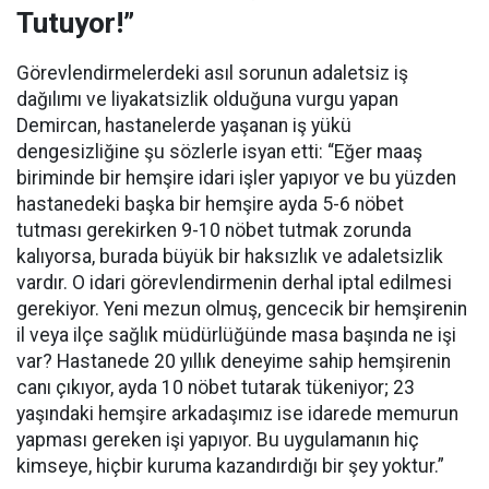
Tutuyor!”
Görevlendirmelerdeki asıl sorunun adaletsiz iş
dağılımı ve liyakatsizlik olduğuna vurgu yapan
Demircan, hastanelerde yaşanan iş yükü
dengesizliğine şu sözlerle isyan etti:
“Eğer maaş
biriminde bir hemşire idari işler yapıyor ve bu yüzden
hastanedeki başka bir hemşire ayda 5-6 nöbet
tutması gerekirken 9-10 nöbet tutmak zorunda
kalıyorsa, burada büyük bir haksızlık ve adaletsizlik
vardır. O idari görevlendirmenin derhal iptal edilmesi
gerekiyor. Yeni mezun olmuş, gencecik bir hemşirenin
il veya ilçe sağlık müdürlüğünde masa başında ne işi
var? Hastanede 20 yıllık deneyime sahip hemşirenin
canı çıkıyor, ayda 10 nöbet tutarak tükeniyor; 23
yaşındaki hemşire arkadaşımız ise idarede memurun
yapması gereken işi yapıyor. Bu uygulamanın hiç
kimseye, hiçbir kuruma kazandırdığı bir şey yoktur.”