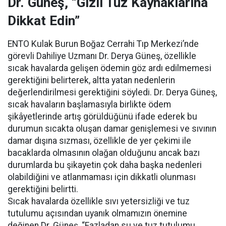
Dr. Güneş, “Gizli Tuz Kaynaklarına
Dikkat Edin”
ENTO Kulak Burun Boğaz Cerrahi Tıp Merkezi’nde
görevli Dahiliye Uzmanı Dr. Derya Güneş, özellikle
sıcak havalarda gelişen ödemin göz ardı edilmemesi
gerektiğini belirterek, altta yatan nedenlerin
değerlendirilmesi gerektiğini söyledi. Dr. Derya Güneş,
sıcak havaların başlamasıyla birlikte ödem
şikâyetlerinde artış görüldüğünü ifade ederek bu
durumun sıcakta oluşan damar genişlemesi ve sıvının
damar dışına sızması, özellikle de yer çekimi ile
bacaklarda olmasının olağan olduğunu ancak bazı
durumlarda bu şikayetin çok daha başka nedenleri
olabildiğini ve atlanmaması için dikkatli olunması
gerektiğini belirtti.
Sıcak havalarda özellikle sıvı yetersizliği ve tuz
tutulumu açısından uyanık olmamızın önemine
değinen Dr. Güneş, “Fazladan su ve tuz tutulumu