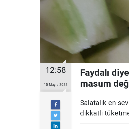
12:58
Faydalı diy
masum değil
15 Mayıs 2022
Salatalık en sev
dikkatli tüketm