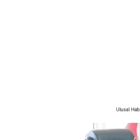
mikropları söküp
atıyor
Ulusal
Habe