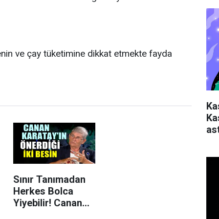
enin ve çay tüketimine dikkat etmekte fayda
Ka
Ka
ast
Sınır Tanımadan
Herkes Bolca
Yiyebilir! Canan
Karatay'ın