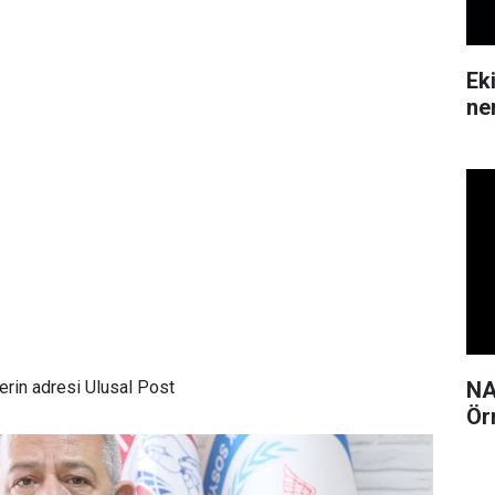
önerdiği süper 2
besin..
Ek
ne
rin adresi Ulusal Post
NA
Ör