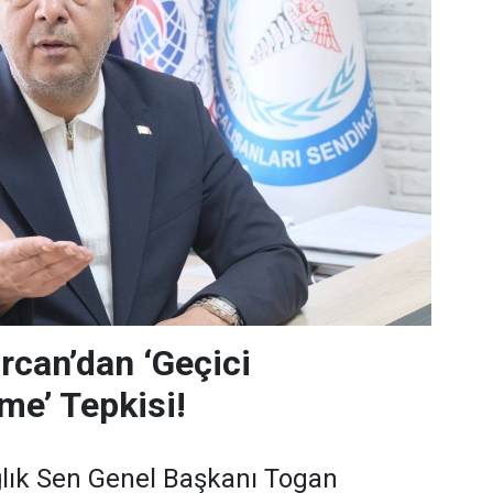
can’dan ‘Geçici
me’ Tepkisi!
lık Sen Genel Başkanı Togan