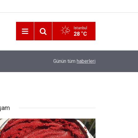
İstanbul
28 °C
12:56
İzmir 112’de Kan Donduran İddialar!
Günün tüm
haberleri
şam