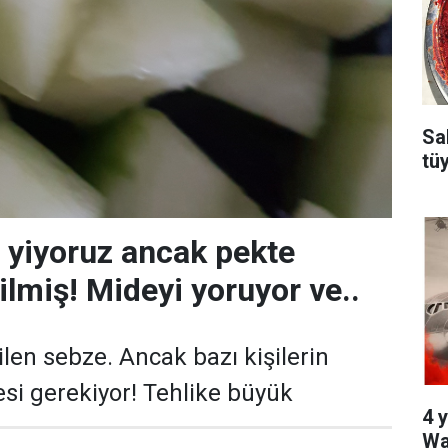
Sa
tü
e yiyoruz ancak pekte
miş! Mideyi yoruyor ve..
ilen sebze. Ancak bazı kişilerin
esi gerekiyor! Tehlike büyük
4 y
Wa