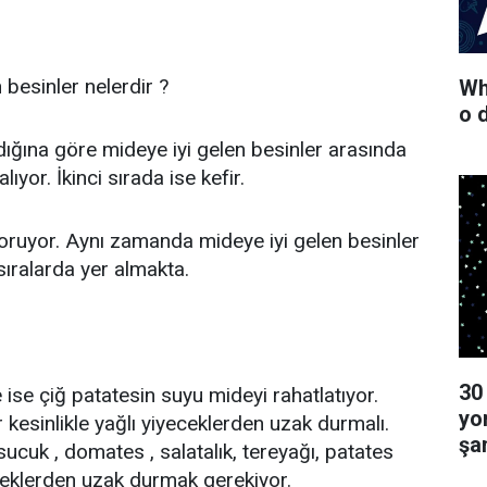
 besinler nelerdir ?
Wha
o 
dığına göre mideye iyi gelen besinler arasında
lıyor. İkinci sırada ise kefir.
koruyor. Aynı zamanda mideye iyi gelen besinler
sıralarda yer almakta.
30
ise çiğ patatesin suyu mideyi rahatlatıyor.
yo
 kesinlikle yağlı yiyeceklerden uzak durmalı.
şa
"sucuk , domates , salatalık, tereyağı, patates
ceklerden uzak durmak gerekiyor.