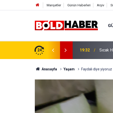
Manşetler
Günün Haberleri
Arşiv
S
G
vlendirme’ Tepkisi!
24
19:32
Sıcak H
Anasayfa
Yaşam
Faydalı diye yiyoru