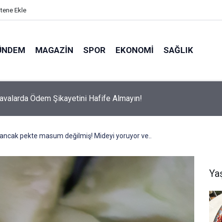
itene Ekle
ÜNDEM
MAGAZIN
SPOR
EKONOMI
SAĞLIK
avalarda Ödem Şikayetini Hafife Almayın!
z ancak pekte masum değilmiş! Mideyi yoruyor ve..
Ya