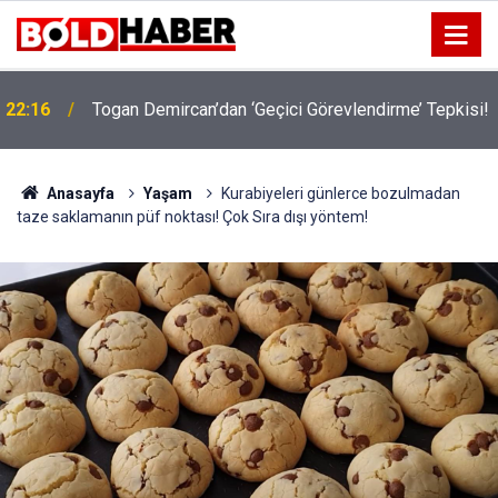
!
19:32
Sıcak Havalarda Ödem Şikayetini Hafife Almayın!
Anasayfa
Yaşam
Kurabiyeleri günlerce bozulmadan
taze saklamanın püf noktası! Çok Sıra dışı yöntem!