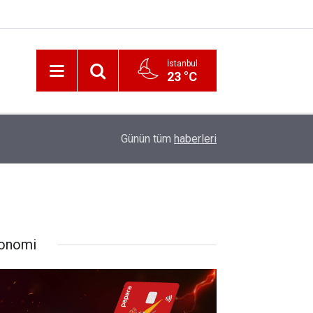
İstanbul
23 °C
12:56
İzmir 112’de Kan Donduran İddialar!
Günün tüm
haberleri
onomi