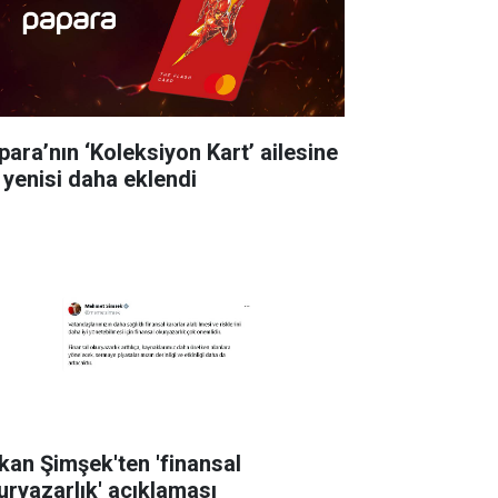
para’nın ‘Koleksiyon Kart’ ailesine
r yenisi daha eklendi
kan Şimşek'ten 'finansal
uryazarlık' açıklaması