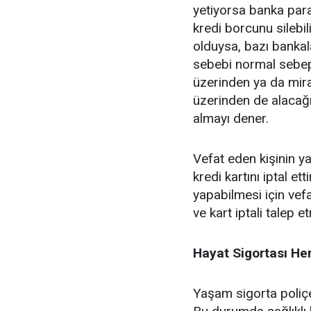
yetiyorsa banka para
kredi borcunu silebi
olduysa, bazı bankala
sebebi normal sebep
üzerinden ya da mira
üzerinden de alacağı
almayı dener.
Vefat eden kişinin 
kredi kartını iptal et
yapabilmesi için vef
ve kart iptali talep et
Hayat Sigortası He
Yaşam sigorta poliçel