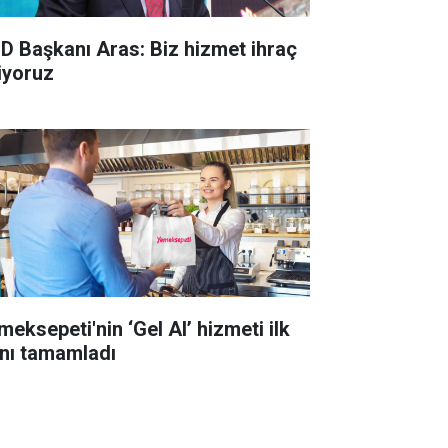
D Başkanı Aras: Biz hizmet ihraç
iyoruz
meksepeti'nin ‘Gel Al’ hizmeti ilk
lını tamamladı