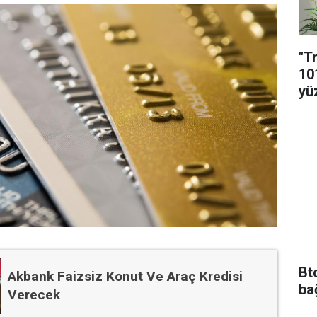
"T
10
yü
Bt
Akbank Faizsiz Konut Ve Araç Kredisi
ba
Verecek