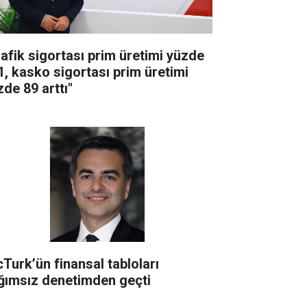
rafik sigortası prim üretimi yüzde
1, kasko sigortası prim üretimi
zde 89 arttı"
cTurk’ün finansal tabloları
ğımsız denetimden geçti