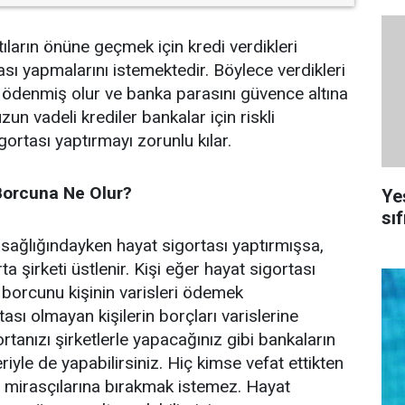
tıların önüne geçmek için kredi verdikleri
tası yapmalarını istemektedir. Böylece verdikleri
le ödenmiş olur ve banka parasını güvence altına
uzun vadeli krediler bankalar için riskli
ortası yaptırmayı zorunlu kılar.
 Borcuna Ne Olur?
Ye
sıf
 sağlığındayken hayat sigortası yaptırmışsa,
ta şirketi üstlenir. Kişi eğer hayat sigortası
 borcunu kişinin varisleri ödemek
sı olmayan kişilerin borçları varislerine
ortanızı şirketlerle yapacağınız gibi bankaların
eriyle de yapabilirsiniz. Hiç kimse vefat ettikten
 mirasçılarına bırakmak istemez. Hayat