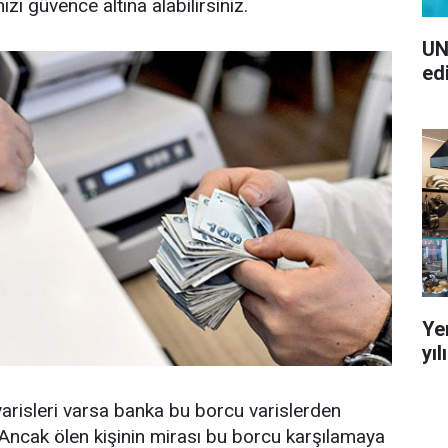
nızı güvence altına alabilirsiniz.
UN
ed
Ye
yı
 varisleri varsa banka bu borcu varislerden
 Ancak ölen kişinin mirası bu borcu karşılamaya