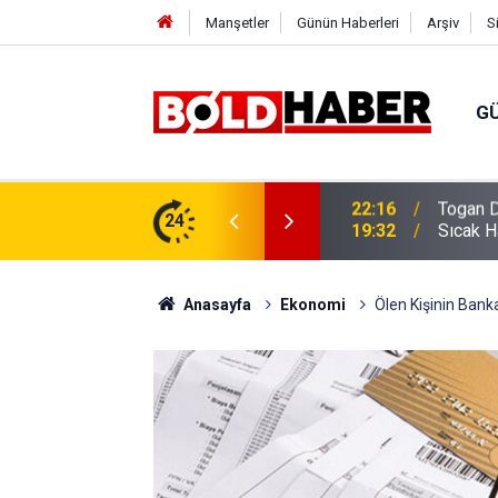
Manşetler
Günün Haberleri
Arşiv
S
G
vlendirme’ Tepkisi!
24
19:32
Sıcak H
Anasayfa
Ekonomi
Ölen Kişinin Banka