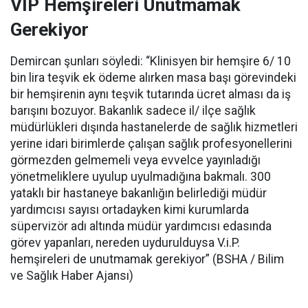
VİP Hemşireleri Unutmamak
Gerekiyor
Demircan şunları söyledi: “Klinisyen bir hemşire 6/ 10
bin lira teşvik ek ödeme alırken masa başı görevindeki
bir hemşirenin aynı teşvik tutarında ücret alması da iş
barışını bozuyor. Bakanlık sadece il/ ilçe sağlık
müdürlükleri dışında hastanelerde de sağlık hizmetleri
yerine idari birimlerde çalışan sağlık profesyonellerini
görmezden gelmemeli veya evvelce yayınladığı
yönetmeliklere uyulup uyulmadığına bakmalı. 300
yataklı bir hastaneye bakanlığın belirlediği müdür
yardımcısı sayısı ortadayken kimi kurumlarda
süpervizör adı altında müdür yardımcısı edasında
görev yapanları, nereden uydurulduysa V.i.P.
hemşireleri de unutmamak gerekiyor” (BSHA / Bilim
ve Sağlık Haber Ajansı)