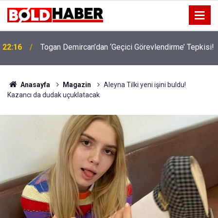
!
19:32
Sıcak Havalarda Ödem Şikayetini Hafife Almayın!
Anasayfa
Magazin
Aleyna Tilki yeni işini buldu!
Kazancı da dudak uçuklatacak