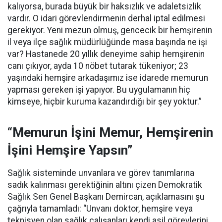
kalıyorsa, burada büyük bir haksızlık ve adaletsizlik
vardır. O idari görevlendirmenin derhal iptal edilmesi
gerekiyor. Yeni mezun olmuş, gencecik bir hemşirenin
il veya ilçe sağlık müdürlüğünde masa başında ne işi
var? Hastanede 20 yıllık deneyime sahip hemşirenin
canı çıkıyor, ayda 10 nöbet tutarak tükeniyor; 23
yaşındaki hemşire arkadaşımız ise idarede memurun
yapması gereken işi yapıyor. Bu uygulamanın hiç
kimseye, hiçbir kuruma kazandırdığı bir şey yoktur.”
“Memurun İşini Memur, Hemşirenin
İşini Hemşire Yapsın”
Sağlık sisteminde unvanlara ve görev tanımlarına
sadık kalınması gerektiğinin altını çizen Demokratik
Sağlık Sen Genel Başkanı Demircan, açıklamasını şu
çağrıyla tamamladı:
“Unvanı doktor, hemşire veya
teknisyen olan sağlık çalışanları kendi asil görevlerini