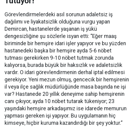
Tutuyor!”
Görevlendirmelerdeki asıl sorunun adaletsiz iş
dağılımı ve liyakatsizlik olduğuna vurgu yapan
Demircan, hastanelerde yaşanan iş yükü
dengesizliğine şu sözlerle isyan etti:
“Eğer maaş
biriminde bir hemşire idari işler yapıyor ve bu yüzden
hastanedeki başka bir hemşire ayda 5-6 nöbet
tutması gerekirken 9-10 nöbet tutmak zorunda
kalıyorsa, burada büyük bir haksızlık ve adaletsizlik
vardır. O idari görevlendirmenin derhal iptal edilmesi
gerekiyor. Yeni mezun olmuş, gencecik bir hemşirenin
il veya ilçe sağlık müdürlüğünde masa başında ne işi
var? Hastanede 20 yıllık deneyime sahip hemşirenin
canı çıkıyor, ayda 10 nöbet tutarak tükeniyor; 23
yaşındaki hemşire arkadaşımız ise idarede memurun
yapması gereken işi yapıyor. Bu uygulamanın hiç
kimseye, hiçbir kuruma kazandırdığı bir şey yoktur.”