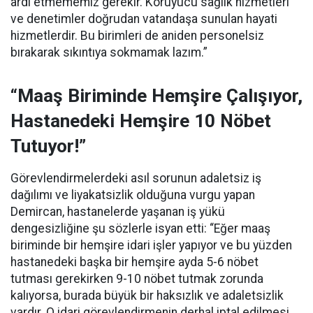
ardı etmememiz gerekir. Koruyucu sağlık hizmetleri
ve denetimler doğrudan vatandaşa sunulan hayati
hizmetlerdir. Bu birimleri de aniden personelsiz
bırakarak sıkıntıya sokmamak lazım.”
“Maaş Biriminde Hemşire Çalışıyor,
Hastanedeki Hemşire 10 Nöbet
Tutuyor!”
Görevlendirmelerdeki asıl sorunun adaletsiz iş
dağılımı ve liyakatsizlik olduğuna vurgu yapan
Demircan, hastanelerde yaşanan iş yükü
dengesizliğine şu sözlerle isyan etti:
“Eğer maaş
biriminde bir hemşire idari işler yapıyor ve bu yüzden
hastanedeki başka bir hemşire ayda 5-6 nöbet
tutması gerekirken 9-10 nöbet tutmak zorunda
kalıyorsa, burada büyük bir haksızlık ve adaletsizlik
vardır. O idari görevlendirmenin derhal iptal edilmesi