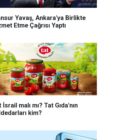
nsur Yavaş, Ankara'ya Birlikte
zmet Etme Çağrısı Yaptı
 İsrail malı mı? Tat Gıda'nın
ddedarları kim?