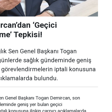
can’dan ‘Geçici
me’ Tepkisi!
lık Sen Genel Başkanı Togan
günlerde sağlık gündeminde geniş
i görevlendirmelerin iptali konusuna
açıklamalarda bulundu.
en Genel Başkanı Togan Demircan, son
deminde geniş yer bulan geçici
tali konusuna ilişkin çarpıcı açıklamalarda