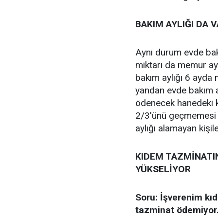
BAKIM AYLIĞI DA 
Aynı durum evde bakı
miktarı da memur ayl
bakım aylığı 6 ayda
yandan evde bakım ayl
ödenecek hanedeki ki
2/3'ünü geçmemesi ge
aylığı alamayan kişile
KIDEM TAZMİNATI
YÜKSELİYOR
Soru: İşverenim kıd
tazminat ödemiyor.