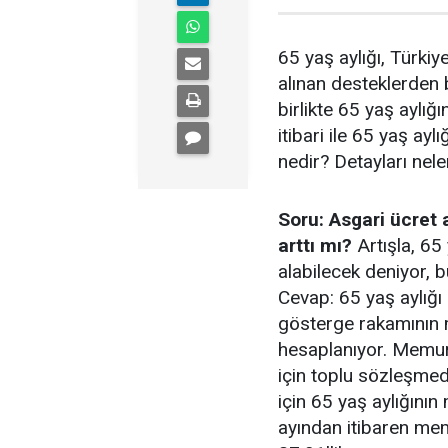
65 yaş aylığı, Türkiy
alınan desteklerden b
birlikte 65 yaş aylı
itibari ile 65 yaş ay
nedir? Detayları nel
Soru: Asgari ücret 
arttı mı?
Artışla, 65
alabilecek deniyor,
Cevap: 65 yaş aylığı 
gösterge rakamının m
hesaplanıyor. Memur
için toplu sözleşmed
için 65 yaş aylığının 
ayından itibaren me