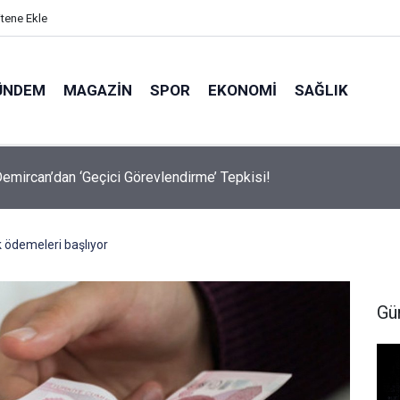
itene Ekle
ÜNDEM
MAGAZIN
SPOR
EKONOMI
SAĞLIK
avalarda Ödem Şikayetini Hafife Almayın!
k ödemeleri başlıyor
Gü