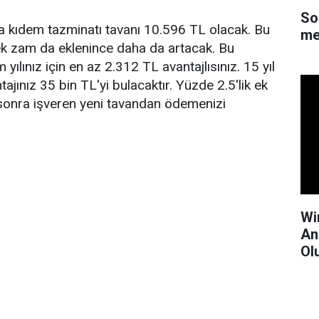
So
la kıdem tazminatı tavanı 10.596 TL olacak. Bu
me
 ek zam da eklenince daha da artacak. Bu
yılınız için en az 2.312 TL avantajlısınız. 15 yıl
ajınız 35 bin TL'yi bulacaktır. Yüzde 2.5'lik ek
sonra işveren yeni tavandan ödemenizi
Wi
An
Ol