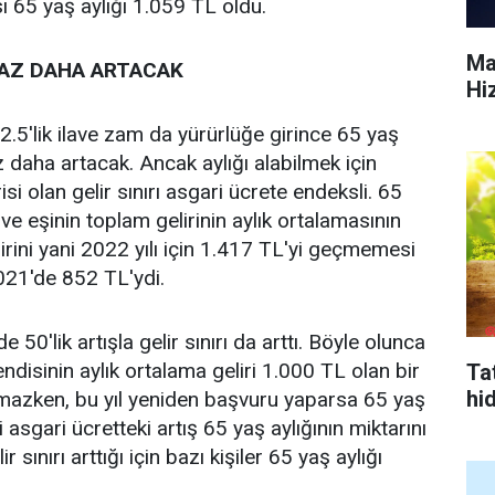
ı 65 yaş aylığı 1.059 TL oldu.
Ma
RAZ DAHA ARTACAK
Hi
.5'lik ilave zam da yürürlüğe girince 65 yaş
az daha artacak. Ancak aylığı alabilmek için
isi olan gelir sınırı asgari ücrete endeksli. 65
 ve eşinin toplam gelirinin aylık ortalamasının
irini yani 2022 yılı için 1.417 TL'yi geçmemesi
2021'de 852 TL'ydi.
 50'lik artışla gelir sınırı da arttı. Böyle olunca
endisinin aylık ortalama geliri 1.000 TL olan bir
Tat
hi
lamazken, bu yıl yeniden başvuru yaparsa 65 yaş
i asgari ücretteki artış 65 yaş aylığının miktarını
 sınırı arttığı için bazı kişiler 65 yaş aylığı