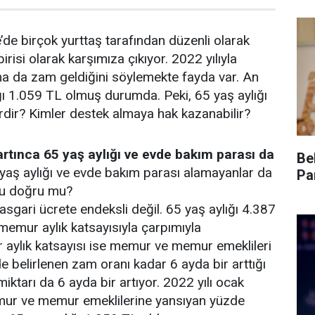
e’de birçok yurttaş tarafından düzenli olarak
irisi olarak karşımıza çıkıyor. 2022 yılıyla
ğına da zam geldiğini söylemekte fayda var. An
lığı 1.059 TL olmuş durumda. Peki, 65 yaş aylığı
erdir? Kimler destek almaya hak kazanabilir?
artınca 65 yaş aylığı ve evde bakım parası da
Be
 yaş aylığı ve evde bakım parası alamayanlar da
Pa
 bu doğru mu?
asgari ücrete endeksli değil. 65 yaş aylığı 4.387
emur aylık katsayısıyla çarpımıyla
 aylık katsayısı ise memur ve memur emeklileri
e belirlenen zam oranı kadar 6 ayda bir arttığı
miktarı da 6 ayda bir artıyor. 2022 yılı ocak
mur ve memur emeklilerine yansıyan yüzde