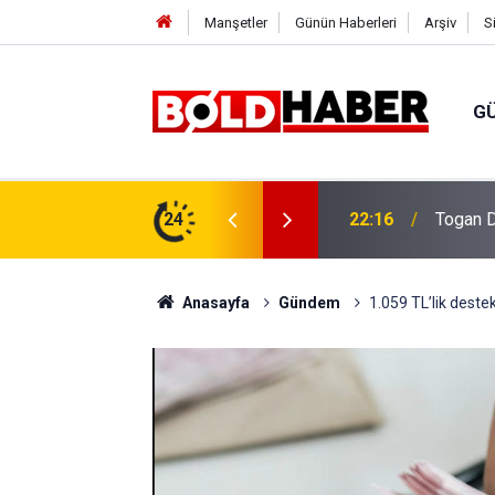
Manşetler
Günün Haberleri
Arşiv
S
G
vlendirme’ Tepkisi!
24
19:32
Sıcak H
Anasayfa
Gündem
1.059 TL’lik deste