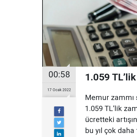
00:58
1.059 TL’li
17 Ocak 2022
Memur zammı so
1.059 TL’lik zam
ücretteki artışın
bu yıl çok daha f