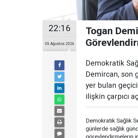
22:16
Togan Demir
Görevlendir
05 Ağustos 2026
Demokratik Sağ
Demircan, son 
yer bulan geçic
ilişkin çarpıcı 
Demokratik Sağlık S
günlerde sağlık gün
görevlendirmelerin ip