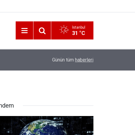
İstanbul
31 °C
12:56
İzmir 112’de Kan Donduran İddialar!
Günün tüm
haberleri
ndem