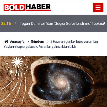
!
19:32
Sıcak Havalarda Ödem Şikayetini Hafife Almayın!
Anasayfa
Gündem
2 Haziran günlük burç yorumları;
Yayların kapısı çalacak, Aslanlar yalnızlıktan bıktı!