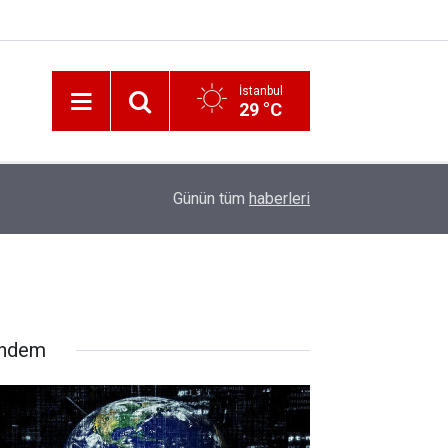
İstanbul
29 °C
12:56
İzmir 112’de Kan Donduran İddialar!
Günün tüm
haberleri
ndem