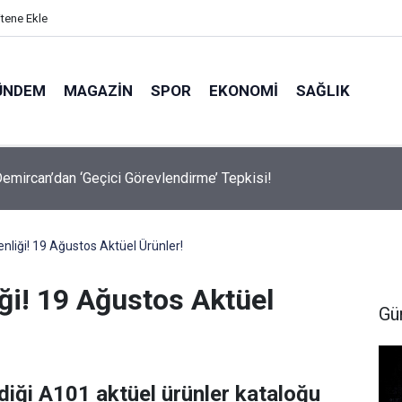
itene Ekle
ÜNDEM
MAGAZIN
SPOR
EKONOMI
SAĞLIK
avalarda Ödem Şikayetini Hafife Almayın!
nliği! 19 Ağustos Aktüel Ürünler!
ği! 19 Ağustos Aktüel
Gü
diği A101 aktüel ürünler kataloğu