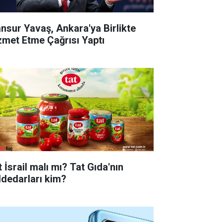
nsur Yavaş, Ankara'ya Birlikte
zmet Etme Çağrısı Yaptı
 İsrail malı mı? Tat Gıda'nın
ddedarları kim?