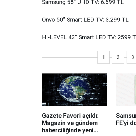
Samsung 58” UHD TV: 6.699 TL
Onvo 50” Smart LED TV: 3.299 TL
HI-LEVEL 43” Smart LED TV: 2599 
1
2
3
Gazete Favori açıldı:
Samsun
Magazin ve gündem
FE'yi d
haberciliğinde yeni