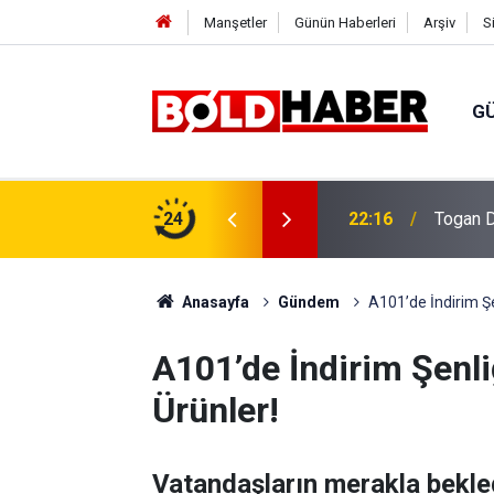
Manşetler
Günün Haberleri
Arşiv
S
G
vlendirme’ Tepkisi!
24
19:32
Sıcak H
Anasayfa
Gündem
A101’de İndirim Şe
A101’de İndirim Şenli
Ürünler!
Vatandaşların merakla bekle