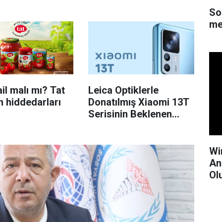
Yolunda
So
me
ail malı mı? Tat
Leica Optiklerle
n hiddedarları
Donatılmış Xiaomi 13T
Serisinin Beklenen
Özellikleri Belli Oldu
Wi
An
Ol