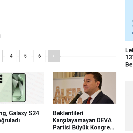
TL
Le
4
5
6
13
Bel
g, Galaxy S24
Beklentileri
oğruladı
Karşılayamayan DEVA
Partisi Büyük Kongre