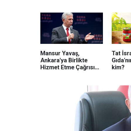
dönem
Mansur Yavaş,
Tat İsr
Ankara'ya Birlikte
Gıda'nı
Hizmet Etme Çağrısı
kim?
Yaptı