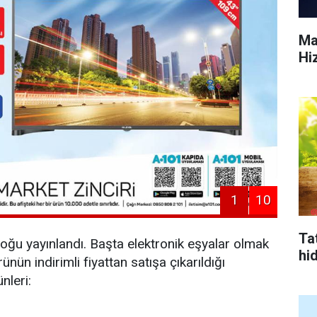
Ma
Hi
1
10
Tat
oğu yayınlandı. Başta elektronik eşyalar olmak
hi
nün indirimli fiyattan satışa çıkarıldığı
nleri: