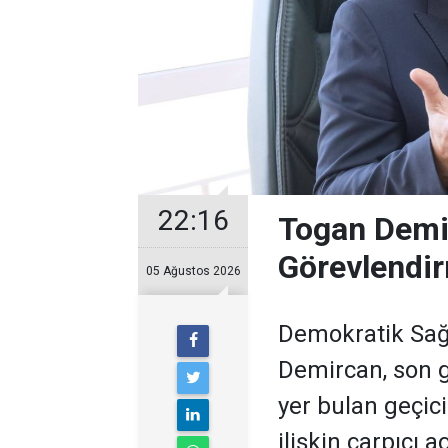
22:16
Togan Demir
Görevlendir
05 Ağustos 2026
Demokratik Sağ
Demircan, son 
yer bulan geçic
ilişkin çarpıcı 