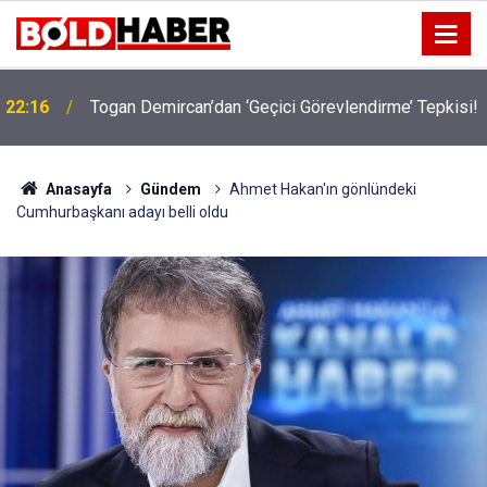
!
19:32
Sıcak Havalarda Ödem Şikayetini Hafife Almayın!
Anasayfa
Gündem
Ahmet Hakan'ın gönlündeki
Cumhurbaşkanı adayı belli oldu