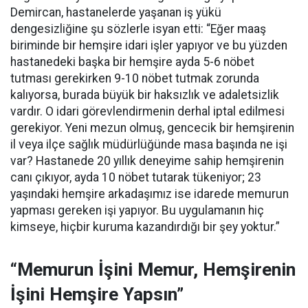
Demircan, hastanelerde yaşanan iş yükü
dengesizliğine şu sözlerle isyan etti:
“Eğer maaş
biriminde bir hemşire idari işler yapıyor ve bu yüzden
hastanedeki başka bir hemşire ayda 5-6 nöbet
tutması gerekirken 9-10 nöbet tutmak zorunda
kalıyorsa, burada büyük bir haksızlık ve adaletsizlik
vardır. O idari görevlendirmenin derhal iptal edilmesi
gerekiyor. Yeni mezun olmuş, gencecik bir hemşirenin
il veya ilçe sağlık müdürlüğünde masa başında ne işi
var? Hastanede 20 yıllık deneyime sahip hemşirenin
canı çıkıyor, ayda 10 nöbet tutarak tükeniyor; 23
yaşındaki hemşire arkadaşımız ise idarede memurun
yapması gereken işi yapıyor. Bu uygulamanın hiç
kimseye, hiçbir kuruma kazandırdığı bir şey yoktur.”
“Memurun İşini Memur, Hemşirenin
İşini Hemşire Yapsın”