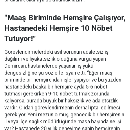
“Maaş Biriminde Hemşire Çalışıyor,
Hastanedeki Hemşire 10 Nöbet
Tutuyor!”
Görevlendirmelerdeki asıl sorunun adaletsiz iş
dağılımı ve liyakatsizlik olduğuna vurgu yapan
Demircan, hastanelerde yaşanan iş yükü
dengesizliğine şu sözlerle isyan etti:
“Eğer maaş
biriminde bir hemşire idari işler yapıyor ve bu yüzden
hastanedeki başka bir hemşire ayda 5-6 nöbet
tutması gerekirken 9-10 nöbet tutmak zorunda
kalıyorsa, burada büyük bir haksızlık ve adaletsizlik
vardır. O idari görevlendirmenin derhal iptal edilmesi
gerekiyor. Yeni mezun olmuş, gencecik bir hemşirenin
il veya ilçe sağlık müdürlüğünde masa başında ne işi
var? Hastanede 20 yıllık deneyime sahip hemşirenin