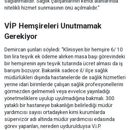
sağlanmalıdır. Sağlık çalışanlarının kendi alanlarında
nitelikli hizmet sunmasının önü açılmalıdır.”
VİP Hemşireleri Unutmamak
Gerekiyor
Demircan şunları söyledi: “Klinisyen bir hemşire 6/ 10
bin lira teşvik ek ödeme alırken masa başı görevindeki
bir hemşirenin aynı teşvik tutarında ücret alması da iş
barışını bozuyor. Bakanlık sadece il/ ilçe sağlık
müdürlükleri dışında hastanelerde de sağlık hizmetleri
yerine idari birimlerde çalışan sağlık profesyonellerini
görmezden gelmemeli veya evvelce yayınladığı
yönetmeliklere uyulup uyulmadığına bakmalı. 300
yataklı bir hastaneye bakanlığın belirlediği müdür
yardımcısı sayısı ortadayken kimi kurumlarda
süpervizör adı altında müdür yardımcısı edasında
görev yapanları, nereden uydurulduysa V.i.P.