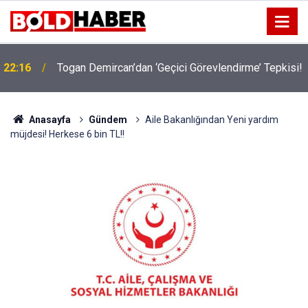
!
19:32
Sıcak Havalarda Ödem Şikayetini Hafife Almayın!
Anasayfa
Gündem
Aile Bakanlığından Yeni yardım
müjdesi! Herkese 6 bin TL!!