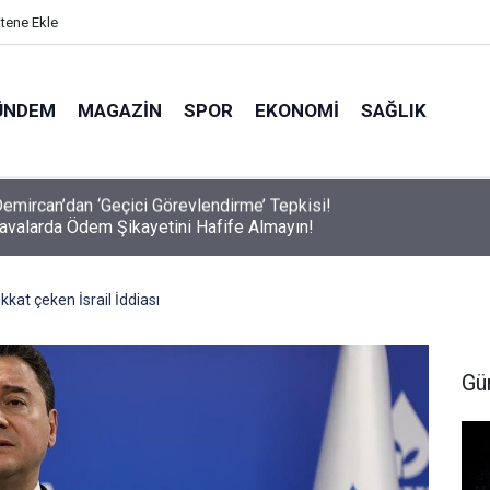
itene Ekle
ÜNDEM
MAGAZIN
SPOR
EKONOMI
SAĞLIK
avalarda Ödem Şikayetini Hafife Almayın!
kkat çeken İsrail İddiası
Gü