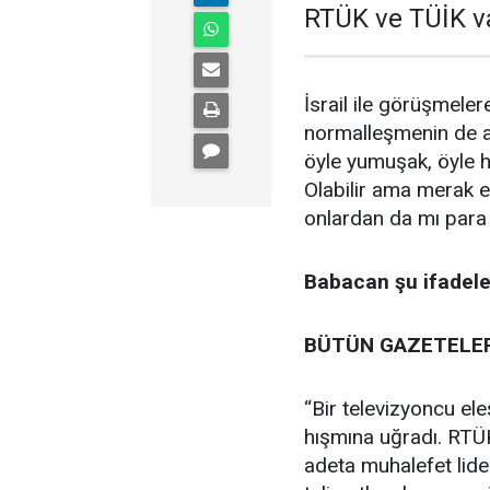
RTÜK ve TÜİK va
İsrail ile görüşmeler
normalleşmenin de ar
öyle yumuşak, öyle h
Olabilir ama merak 
onlardan da mı para 
Babacan şu ifadeler
BÜTÜN GAZETELER 
“Bir televizyoncu ele
hışmına uğradı. RTÜK
adeta muhalefet lide