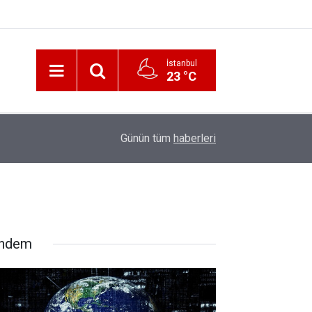
İstanbul
23 °C
12:56
İzmir 112’de Kan Donduran İddialar!
Günün tüm
haberleri
ndem