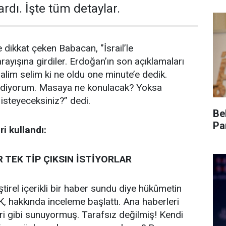
rdı. İşte tüm detaylar.
e dikkat çeken Babacan, ‘’İsrail’le
ayışına girdiler. Erdoğan’ın son açıklamaları
alim selim ki ne oldu one minute’e dedik.
ediyorum. Masaya ne konulacak? Yoksa
isteyeceksiniz?” dedi.
Be
Pa
i kullandı:
TEK TİP ÇIKSIN İSTİYORLAR
ştirel içerikli bir haber sundu diye hükûmetin
, hakkında inceleme başlattı. Ana haberleri
ri gibi sunuyormuş. Tarafsız değilmiş! Kendi