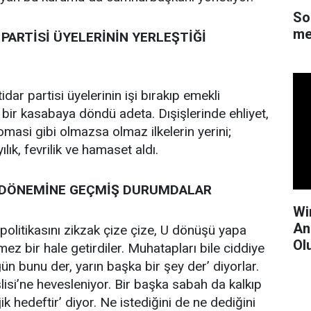
So
me
 PARTİSİ ÜYELERİNİN YERLEŞTİĞİ
tidar partisi üyelerinin işi bırakıp emekli
 bir kasabaya döndü adeta. Dışişlerinde ehliyet,
lomasi gibi olmazsa olmaz ilkelerin yerini;
lık, fevrilik ve hamaset aldı.
R DÖNEMİNE GEÇMİŞ DURUMDALAR
Wi
An
politikasını zikzak çize çize, U dönüşü yapa
Ol
ez bir hale getirdiler. Muhatapları bile ciddiye
ün bunu der, yarın başka bir şey der’ diyorlar.
isi’ne hevesleniyor. Bir başka sabah da kalkıp
jik hedeftir’ diyor. Ne istediğini de ne dediğini