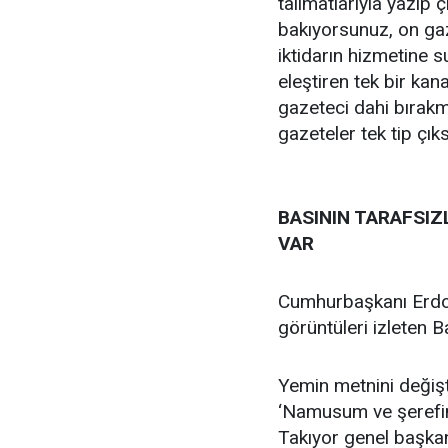
talimatlarıyla yazıp
bakıyorsunuz, on ga
iktidarın hizmetine 
eleştiren tek bir kana
gazeteci dahi bırakm
gazeteler tek tip çık
BASININ TARAFSI
VAR
Cumhurbaşkanı Erdo
görüntüleri izleten 
Yemin metnini değişt
‘Namusum ve şerefim
Takıyor genel başkan