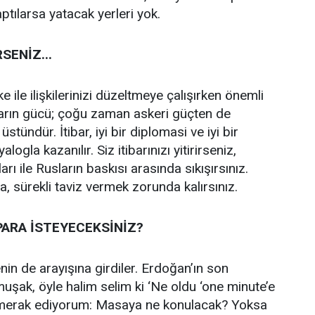
ptılarsa yatacak yerleri yok.
RSENİZ...
 ile ilişkilerinizi düzeltmeye çalışırken önemli
tibarın gücü; çoğu zaman askeri güçten de
tündür. İtibar, iyi bir diplomasi ve iyi bir
alogla kazanılır. Siz itibarınızı yitirirseniz,
rı ile Rusların baskısı arasında sıkışırsınız.
a, sürekli taviz vermek zorunda kalırsınız.
 PARA İSTEYECEKSİNİZ?
nin de arayışına girdiler. Erdoğan’ın son
muşak, öyle halim selim ki ‘Ne oldu ‘one minute’e
 merak ediyorum: Masaya ne konulacak? Yoksa