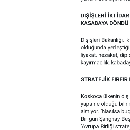
DIŞİŞLERİ İKTİDAR
KASABAYA DÖNDÜ
Dışişleri Bakanlığı, ik
olduğunda yerleştiği
liyakat, nezaket, dip
kayırmacılık, kabadayı
STRATEJİK FIRFI
Koskoca ülkenin dış 
yapa ne olduğu bilinm
almıyor. ‘Nasılsa bug
Bir gün Şanghay Beşl
‘Avrupa Birliği strate