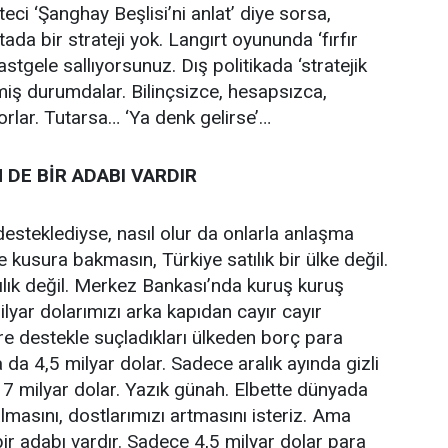
teci ‘Şanghay Beşlisi’ni anlat’ diye sorsa,
da bir strateji yok. Langırt oyununda ‘fırfır
stgele sallıyorsunuz. Dış politikada ‘stratejik
miş durumdalar. Bilinçsizce, hesapsızca,
rlar. Tutarsa… ‘Ya denk gelirse’…
DE BİR ADABI VARDIR
steklediyse, nasıl olur da onlarla anlaşma
kusura bakmasın, Türkiye satılık bir ülke değil.
tılık değil. Merkez Bankası’nda kuruş kuruş
ilyar dolarımızı arka kapıdan cayır cayır
öre destekle suçladıkları ülkeden borç para
a da 4,5 milyar dolar. Sadece aralık ayında gizli
 17 milyar dolar. Yazık günah. Elbette dünyada
masını, dostlarımızı artmasını isteriz. Ama
r adabı vardır. Sadece 4,5 milyar dolar para