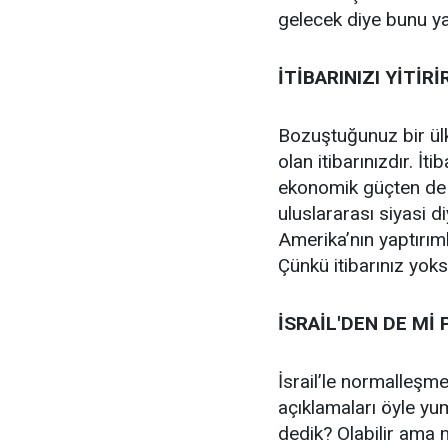
gelecek diye bunu ya
İTİBARINIZI YİTİRİ
Bozuştuğunuz bir ülke
olan itibarınızdır. İ
ekonomik güçten de üs
uluslararası siyasi diy
Amerika’nın yaptırımla
Çünkü itibarınız yoks
İSRAİL'DEN DE Mİ
İsrail’le normalleşme
açıklamaları öyle yu
dedik? Olabilir ama