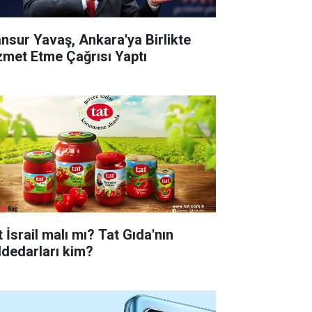
nsur Yavaş, Ankara'ya Birlikte
zmet Etme Çağrısı Yaptı
 İsrail malı mı? Tat Gıda'nın
ddedarları kim?