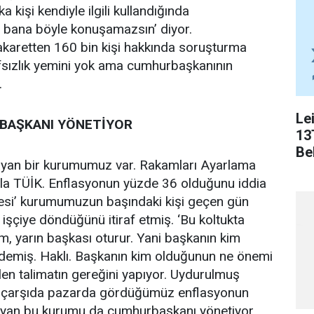
ka kişi kendiyle ilgili kullandığında
 bana böyle konuşamazsın’ diyor.
aretten 160 bin kişi hakkında soruşturma
afsızlık yemini yok ama cumhurbaşkanının
.
Le
RBAŞKANI YÖNETİYOR
13
Bel
yan bir kurumumuz var. Rakamları Ayarlama
yla TÜİK. Enflasyonun yüzde 36 olduğunu iddia
esi’ kurumumuzun başındaki kişi geçen gün
 işçiye döndüğünü itiraf etmiş. ‘Bu koltukta
, yarın başkası oturur. Yani başkanın kim
 demiş. Haklı. Başkanın kim olduğunun ne önemi
en talimatın gereğini yapıyor. Uydurulmuş
le çarşıda pazarda gördüğümüz enflasyonun
mayan bu kurumu da cumhurbaşkanı yönetiyor.