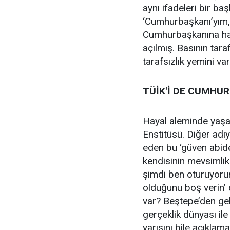
aynı ifadeleri bir baş
‘Cumhurbaşkanı’yım,
Cumhurbaşkanına hak
açılmış. Basının tar
tarafsızlık yemini var
TÜİK'İ DE CUMHU
Hayal aleminde yaşa
Enstitüsü. Diğer adı
eden bu ‘güven abid
kendisinin mevsimlik
şimdi ben oturuyorum
olduğunu boş verin’
var? Beştepe’den gel
gerçeklik dünyası i
yarısını bile açıkla