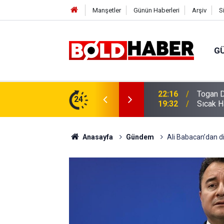
Manşetler
Günün Haberleri
Arşiv
S
G
vlendirme’ Tepkisi!
24
19:32
Sıcak H
Anasayfa
Gündem
Ali Babacan’dan di