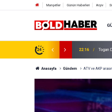
Manşetler
Günün Haberleri
Arşiv
S
G
vlendirme’ Tepkisi!
24
19:32
Sıcak H
Anasayfa
Gündem
ATV ve AKP arasın