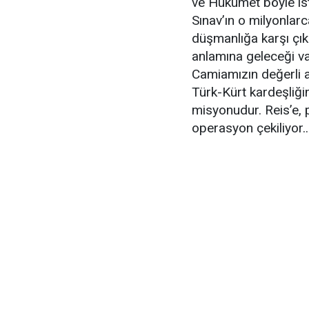
ve Hükümet böyle iste
Sınav’ın o milyonlarc
düşmanlığa karşı çık
anlamına geleceği v
Camiamızın değerli a
Türk-Kürt kardeşliğim
misyonudur. Reis’e, 
operasyon çekiliyor...