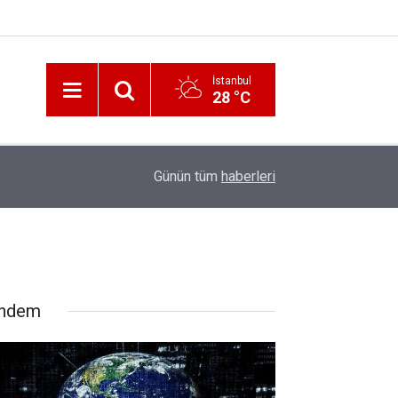
İstanbul
28 °C
12:56
İzmir 112’de Kan Donduran İddialar!
Günün tüm
haberleri
ndem