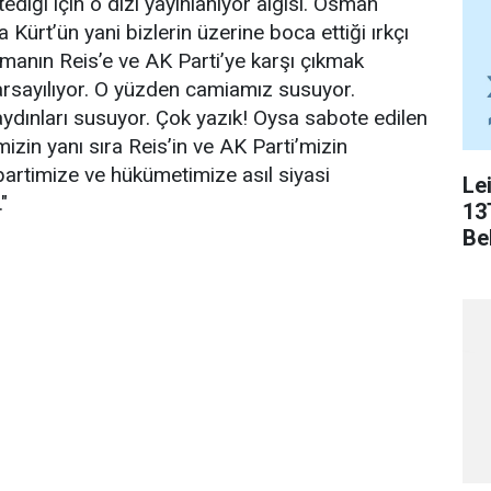
diği için o dizi yayınlanıyor algısı. Osman
a Kürt’ün yani bizlerin üzerine boca ettiği ırkçı
manın Reis’e ve AK Parti’ye karşı çıkmak
arsayılıyor. O yüzden camiamız susuyor.
ydınları susuyor. Çok yazık! Oysa sabote edilen
izin yanı sıra Reis’in ve AK Parti’mizin
partimize ve hükümetimize asıl siyasi
Le
"
13
Bel