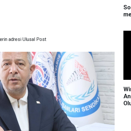
So
me
rin adresi Ulusal Post
Wi
An
Ol