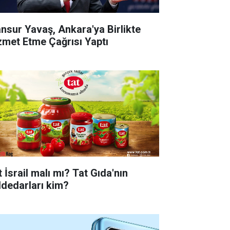
nsur Yavaş, Ankara'ya Birlikte
zmet Etme Çağrısı Yaptı
 İsrail malı mı? Tat Gıda'nın
ddedarları kim?