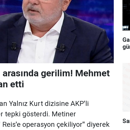
Ga
gü
 arasında gerilim! Mehmet
n etti
n Yalnız Kurt dizisine AKP'li
 tepki gösterdi. Metiner
Sa
 Reis'e operasyon çekiliyor'' diyerek