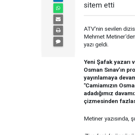
sitem etti
ATV'nin sevilen dizis
Mehmet Metiner'den Ya
yazı geldi.
Yeni Şafak yazarı 
Osman Sınav’ın proj
yayınlamaya devam 
"Camiamızın Osman’
adadığımız davamıza
çizmesinden fazlas
Metiner yazısında, şu