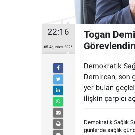
22:16
Togan Demir
Görevlendir
05 Ağustos 2026
Demokratik Sağ
Demircan, son 
yer bulan geçic
ilişkin çarpıcı 
Demokratik Sağlık S
günlerde sağlık gün