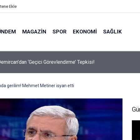
itene Ekle
ÜNDEM
MAGAZIN
SPOR
EKONOMI
SAĞLIK
avalarda Ödem Şikayetini Hafife Almayın!
da gerilim! Mehmet Metiner isyan etti
Gü