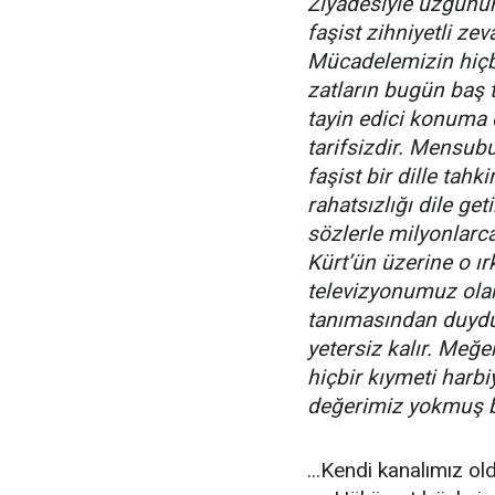
Ziyadesiyle üzgünü
faşist zihniyetli ze
Mücadelemizin hiçb
zatların bugün baş 
tayin edici konuma
tarifsizdir. Mensubu
faşist bir dille tah
rahatsızlığı dile g
sözlerle milyonlarc
Kürt’ün üzerine o ır
televizyonumuz olar
tanımasından duyduğ
yetersiz kalır. Meğ
hiçbir kıymeti harb
değerimiz yokmuş b
...Kendi kanalımız ol