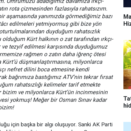
m. Ömrümüzü adadığımız davamıza ırkçı-
vatın rota çizmesinden fazlasıyla rahatsızım.
ir aşamasında yanımızda görmediğimiz bazı
Ma
Hi
tâcı edilmeleri yetmiyormuş gibi bize yön
 oturtulmalarından duyduğum rahatsızlık
 olduğum Kürt halkının o zat tarafından ırkçı-
kir ve tezyif edilmesi karşısında duyduğumuz
etirmemize rağmen o zatın daha iğrenç ötesi
a Kürt’ü düşmanlaştırmasına, milyonlarca
kçı nefret dilini boca etmesine kendi
ak bağrımıza bastığımız ATV’nin tekrar fırsat
um rahatsızlığı kelimeler tarif etmekte
er bizim ve milyonlarca Kürt’ün incinmesinin
Tat
iyesi yokmuş! Meğer bir Osman Sınav kadar
hi
izim!
duğu için başka bir algı oluşuyor. Sanki AK Parti