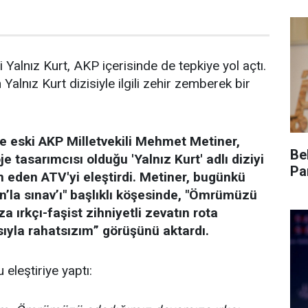
i Yalnız Kurt, AKP içerisinde de tepkiye yol açtı.
lnız Kurt dizisiyle ilgili zehir zemberek bir
ve eski AKP Milletvekili Mehmet Metiner,
Be
e tasarımcısı olduğu 'Yalnız Kurt' adlı diziyi
Pa
eden ATV'yi eleştirdi. Metiner, bugünkü
la sınav’ı" başlıklı köşesinde, "Ömrümüzü
 ırkçı-faşist zihniyetli zevatın rota
ıyla rahatsızım” görüşünü aktardı.
 eleştiriye yaptı: