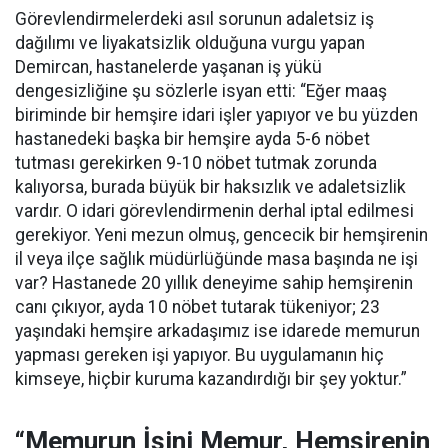
Görevlendirmelerdeki asıl sorunun adaletsiz iş
dağılımı ve liyakatsizlik olduğuna vurgu yapan
Demircan, hastanelerde yaşanan iş yükü
dengesizliğine şu sözlerle isyan etti:
“Eğer maaş
biriminde bir hemşire idari işler yapıyor ve bu yüzden
hastanedeki başka bir hemşire ayda 5-6 nöbet
tutması gerekirken 9-10 nöbet tutmak zorunda
kalıyorsa, burada büyük bir haksızlık ve adaletsizlik
vardır. O idari görevlendirmenin derhal iptal edilmesi
gerekiyor. Yeni mezun olmuş, gencecik bir hemşirenin
il veya ilçe sağlık müdürlüğünde masa başında ne işi
var? Hastanede 20 yıllık deneyime sahip hemşirenin
canı çıkıyor, ayda 10 nöbet tutarak tükeniyor; 23
yaşındaki hemşire arkadaşımız ise idarede memurun
yapması gereken işi yapıyor. Bu uygulamanın hiç
kimseye, hiçbir kuruma kazandırdığı bir şey yoktur.”
“Memurun İşini Memur, Hemşirenin