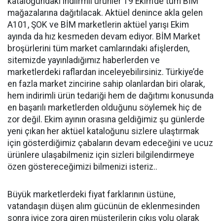
kataloğundaki indiirmli ürünler 19 Ekim’de tüm BİM
mağazalarına dağıtılacak. Aktüel denince akla gelen
A101, ŞOK ve BİM marketlerin aktüel yarışı Ekim
ayında da hız kesmeden devam ediyor. BİM Market
broşürlerini tüm market camlarındaki afişlerden,
sitemizde yayınladığımız haberlerden ve
marketlerdeki raflardan inceleyebilirsiniz. Türkiye’de
en fazla market zincirine sahip olanlardan biri olarak,
hem indirimli ürün tedariği hem de dağıtımı konusunda
en başarılı marketlerden olduğunu söylemek hiç de
zor değil. Ekim ayının orasına geldiğimiz şu günlerde
yeni çıkan her aktüel kataloğunu sizlere ulaştırmak
için gösterdiğimiz çabaların devam edeceğini ve ucuz
ürünlere ulaşabilmeniz için sizleri bilgilendirmeye
özen göstereceğimizi bilmenizi isteriz..
Büyük marketlerdeki fiyat farklarının üstüne,
vatandaşın düşen alım gücünün de eklenmesinden
sonra iyice zora giren müşterilerin çıkış yolu olarak