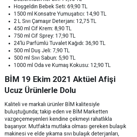
Hoşgeldin Bebek Seti: 69,90 TL
1500 ml Konsatre Yumuşatıcı: 14,90 TL
2 L Sıvı Çamaşır Deterjanı: 12,75 TL
450 ml Cif Krem: 8,90 TL
750 ml Cif Sprey: 17,90 TL
24’lü Parfümlü Tuvalet Kağıdı: 36,90 TL
500 ml Duş Jeli: 7,90 TL
500 ml Sıvı Sabun: 5,90 TL
1000 ml Oda ve Kumaş Kokusu: 12,90 TL
BİM 19 Ekim 2021 Aktüel Afişi
Ucuz Ürünlerle Dolu
Kaliteli ve markalı ürünler BİM kalitesiyle
buluştuğunda; takip eden ve BİM Marketten
vazgeçemeyenleri kendine çekmeyi rahatlıkla
başarıyor. Mutfakta mutlaka olması gereken bulaşık
makinesi ve elde yıkama sıvı bulaşık deterjanları,