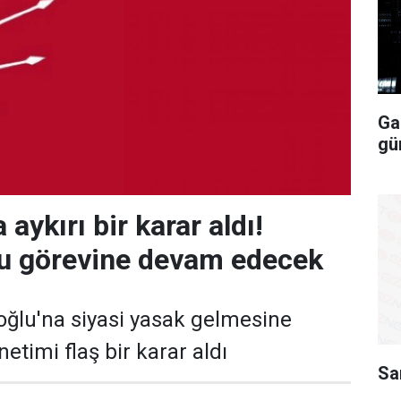
Ga
gü
ykırı bir karar aldı!
lu görevine devam edecek
ğlu'na siyasi yasak gelmesine
timi flaş bir karar aldı
Sa