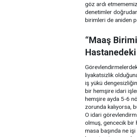
göz ardı etmememiz 
denetimler doğrudan
birimleri de aniden 
“Maaş Birimi
Hastanedeki
Görevlendirmelerdeki
liyakatsizlik olduğ
iş yükü dengesizliğin
bir hemşire idari iş
hemşire ayda 5-6 nö
zorunda kalıyorsa, bu
O idari görevlendirm
olmuş, gencecik bir 
masa başında ne işi