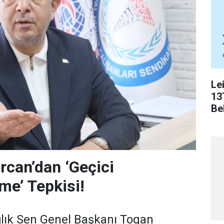
Le
13
Bel
can’dan ‘Geçici
me’ Tepkisi!
lık Sen Genel Başkanı Togan