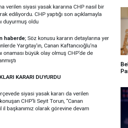
a verilen siyasi yasak kararına CHP nasıl bir
ak ediliyordu. CHP yaptığı son açıklamayla
nı duyurmuş oldu
an haberde
; Söz konusu kararın detaylarına yer
ünlerde Yargıtay'ın, Canan Kaftancıoğlu'na
ını onaması büyük olay olmuş CHP'de de
anmıştı
Be
Pa
IKLARI KARARI DUYURDU
erçevede siyasi yasak kararı da verilen
li konuşan CHP'li Seyit Torun, "Canan
l il başkanımız olarak görevine devam