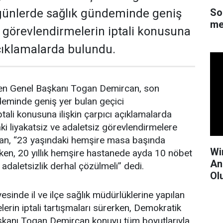
So
günlerde sağlık gündeminde geniş
me
i görevlendirmelerin iptali konusuna
açıklamalarda bulundu.
en Genel Başkanı Togan Demircan, son
deminde geniş yer bulan geçici
tali konusuna ilişkin çarpıcı açıklamalarda
i liyakatsiz ve adaletsiz görevlendirmelere
an, “23 yaşındaki hemşire masa başında
Wi
ken, 20 yıllık hemşire hastanede ayda 10 nöbet
An
 adaletsizlik derhal çözülmeli” dedi.
Ol
esinde il ve ilçe sağlık müdürlüklerine yapılan
erin iptali tartışmaları sürerken, Demokratik
şkanı Togan Demircan konuyu tüm boyutlarıyla