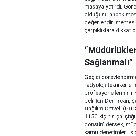
masaya yatırdı. Görev
olduğunu ancak mes
değerlendirilmemesi
çarpıklıklara dikkat ç
“Müdürlükler
Sağlanmalı”
Geçici görevlendirmel
radyoloji teknikerle
profesyonellerinin il
belirten Demircan, şu
Dağılım Cetveli (PDC
1150 kişinin çalıştığ
dönsün’ dersek, müdür
kamu denetimleri, si