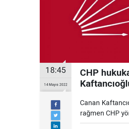
18:45
CHP hukuka a
Kaftancıoğ
14 Mayıs 2022
Canan Kaftancıo
rağmen CHP yöne