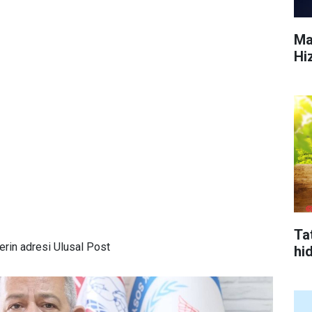
Ma
Hi
Tat
rin adresi Ulusal Post
hi