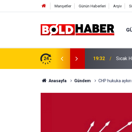
Manşetler
Günün Haberleri
Arşiv
S
G
vlendirme’ Tepkisi!
24
19:32
Sıcak H
Anasayfa
Gündem
CHP hukuka aykırı 