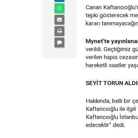
Canan Kaftancıoğlu'n
tepki gösterecek mer
kararı tanımayacağı
Mynet'te yayınlan
verildi. Geçtiğimiz g
verilen hapis cezas
hareketli saatler yaş
SEYİT TORUN ALD
Hakkında, belli bir ç
Kaftancıoğlu ile ilgi
Kaftancıoğlu İstanbu
edecektir" dedi.