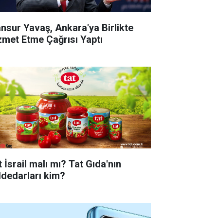
nsur Yavaş, Ankara'ya Birlikte
zmet Etme Çağrısı Yaptı
 İsrail malı mı? Tat Gıda'nın
ddedarları kim?