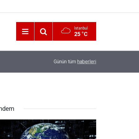
İstanbul
25 °C
12:56
İzmir 112’de Kan Donduran İddialar!
Günün tüm
haberleri
ndem