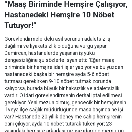
“Maaş Biriminde Hemşire Çalışıyor,
Hastanedeki Hemşire 10 Nöbet
Tutuyor!”
Görevlendirmelerdeki asıl sorunun adaletsiz iş
dağılımı ve liyakatsizlik olduğuna vurgu yapan
Demircan, hastanelerde yaşanan iş yükü
dengesizliğine şu sözlerle isyan etti:
“Eğer maaş
biriminde bir hemşire idari işler yapıyor ve bu yüzden
hastanedeki başka bir hemşire ayda 5-6 nöbet
tutması gerekirken 9-10 nöbet tutmak zorunda
kalıyorsa, burada büyük bir haksızlık ve adaletsizlik
vardır. O idari görevlendirmenin derhal iptal edilmesi
gerekiyor. Yeni mezun olmuş, gencecik bir hemşirenin
il veya ilçe sağlık müdürlüğünde masa başında ne işi
var? Hastanede 20 yıllık deneyime sahip hemşirenin
canı çıkıyor, ayda 10 nöbet tutarak tükeniyor; 23
yaşındaki hemşire arkadaşımız ise idarede memurun