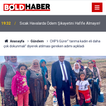
!
19:32
Sıcak Havalarda Ödem Şikayetini Hafife Almayın!
Anasayfa
Gündem
CHP'li Gürer” tarıma kadın eli daha
çok dokunmalı” diyerek atılması gereken adımı açıkladı