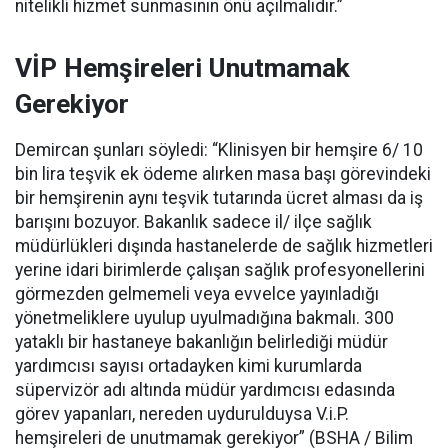
nitelikli hizmet sunmasının önü açılmalıdır.”
VİP Hemşireleri Unutmamak
Gerekiyor
Demircan şunları söyledi: “Klinisyen bir hemşire 6/ 10
bin lira teşvik ek ödeme alırken masa başı görevindeki
bir hemşirenin aynı teşvik tutarında ücret alması da iş
barışını bozuyor. Bakanlık sadece il/ ilçe sağlık
müdürlükleri dışında hastanelerde de sağlık hizmetleri
yerine idari birimlerde çalışan sağlık profesyonellerini
görmezden gelmemeli veya evvelce yayınladığı
yönetmeliklere uyulup uyulmadığına bakmalı. 300
yataklı bir hastaneye bakanlığın belirlediği müdür
yardımcısı sayısı ortadayken kimi kurumlarda
süpervizör adı altında müdür yardımcısı edasında
görev yapanları, nereden uydurulduysa V.i.P.
hemşireleri de unutmamak gerekiyor” (BSHA / Bilim