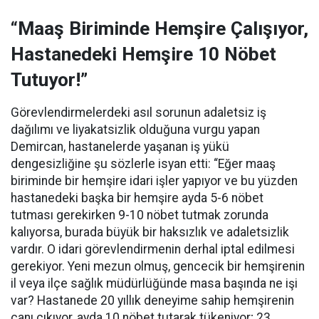
“Maaş Biriminde Hemşire Çalışıyor,
Hastanedeki Hemşire 10 Nöbet
Tutuyor!”
Görevlendirmelerdeki asıl sorunun adaletsiz iş
dağılımı ve liyakatsizlik olduğuna vurgu yapan
Demircan, hastanelerde yaşanan iş yükü
dengesizliğine şu sözlerle isyan etti:
“Eğer maaş
biriminde bir hemşire idari işler yapıyor ve bu yüzden
hastanedeki başka bir hemşire ayda 5-6 nöbet
tutması gerekirken 9-10 nöbet tutmak zorunda
kalıyorsa, burada büyük bir haksızlık ve adaletsizlik
vardır. O idari görevlendirmenin derhal iptal edilmesi
gerekiyor. Yeni mezun olmuş, gencecik bir hemşirenin
il veya ilçe sağlık müdürlüğünde masa başında ne işi
var? Hastanede 20 yıllık deneyime sahip hemşirenin
canı çıkıyor, ayda 10 nöbet tutarak tükeniyor; 23