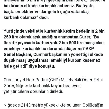
maliyetinin 3 bin lirayı geçtiğini belirterek, “Besici 4
bin liranın altında kurbanlık satamaz. Bu fiyata,
başta emekliler ve dar gelirli çoğu vatandaş
kurbanlık alamaz” dedi.
Yurtiçinde vekâletle kurbanlık kesim bedelinin 2 bin
250 lira olarak açıklandığını anımsatan Gürer, “Bu
ücrete piyasada kurban yok.2 bin 500 lira maaş alan
emekliye kurbanlık bu durumda düşer mi? AKP
Genel Başkanı, Cumhurbaşkanının yönettiği ülkede
düşük maaş uygulaması emekliyi kurban kesemez
hale getirdi” diye konuştu.
Cumhuriyet Halk Partisi (CHP) Milletvekili Ömer Fethi
Gürer, Niğde’de kurbanlık koyun besleyen
yetiştiricilerin sorunların dinledi.
Niğde’de 2143 metre yükseklikte bulunan Göllüdağ’ın