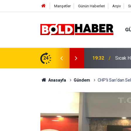
Manşetler
Günün Haberleri
Arşiv
S
G
vlendirme’ Tepkisi!
24
19:32
Sıcak H
Anasayfa
Gündem
CHP’li Sarı’dan S