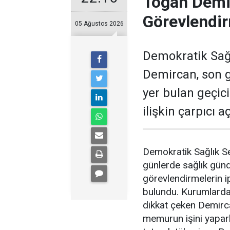
Togan Demir
Görevlendir
05 Ağustos 2026
Demokratik Sağ
Demircan, son 
yer bulan geçic
ilişkin çarpıcı 
Demokratik Sağlık S
günlerde sağlık gün
görevlendirmelerin ip
bulundu. Kurumlardak
dikkat çeken Demirc
memurun işini yapar