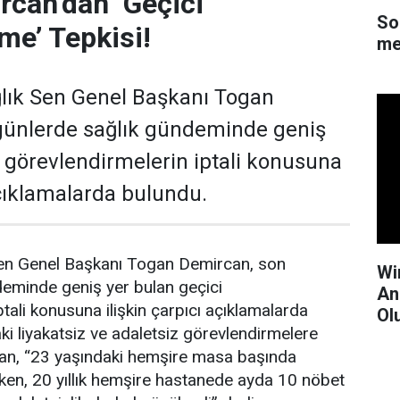
can’dan ‘Geçici
So
me’ Tepkisi!
me
lık Sen Genel Başkanı Togan
günlerde sağlık gündeminde geniş
i görevlendirmelerin iptali konusuna
açıklamalarda bulundu.
en Genel Başkanı Togan Demircan, son
Wi
deminde geniş yer bulan geçici
An
tali konusuna ilişkin çarpıcı açıklamalarda
Ol
i liyakatsiz ve adaletsiz görevlendirmelere
an, “23 yaşındaki hemşire masa başında
ken, 20 yıllık hemşire hastanede ayda 10 nöbet