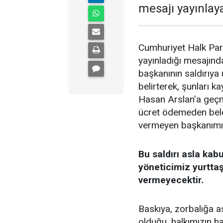
mesajı yayınlaya
Cumhuriyet Halk Part
yayınladığı mesajında
başkanının saldırıy
belirterek, şunları 
Hasan Arslan’a geçmi
ücret ödemeden beled
vermeyen başkanımız
Bu saldırı asla kab
yöneticimiz yurttaş
vermeyecektir.
Baskıya, zorbalığa 
olduğu, halkımızın ha