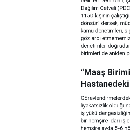
belirten Demircan, şu
Dağılım Cetveli (PDC
1150 kişinin çalıştığ
dönsün’ dersek, müdür
kamu denetimleri, si
göz ardı etmememiz 
denetimler doğrudan
birimleri de aniden 
“Maaş Birimi
Hastanedeki
Görevlendirmelerdeki
liyakatsizlik olduğ
iş yükü dengesizliğin
bir hemşire idari iş
hemşire ayda 5-6 nö