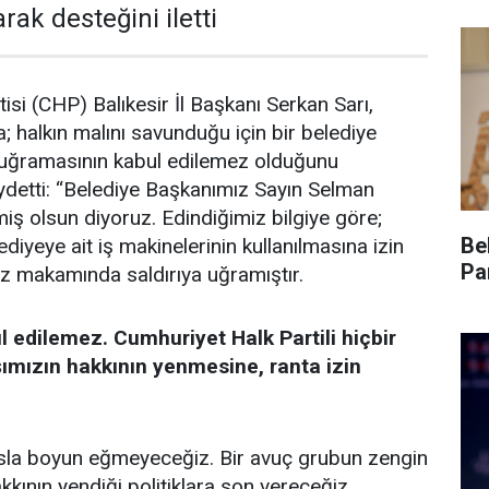
rak desteğini iletti
isi (CHP) Balıkesir İl Başkanı Serkan Sarı,
; halkın malını savunduğu için bir belediye
a uğramasının kabul edilemez olduğunu
kaydetti: “Belediye Başkanımız Sayın Selman
ş olsun diyoruz. Edindiğimiz bilgiye göre;
Be
iyeye ait iş makinelerinin kullanılmasına izin
Pa
 makamında saldırıya uğramıştır.
ul edilemez. Cumhuriyet Halk Partili hiçbir
ımızın hakkının yenmesine, ranta izin
asla boyun eğmeyeceğiz. Bir avuç grubun zengin
kkının yendiği politiklara son vereceğiz.