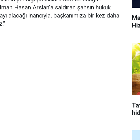
lman Hasan Arslan’a saldıran şahsın hukuk
ı alacağı inancıyla, başkanımıza bir kez daha
Ma
.”
Hi
Tat
hi