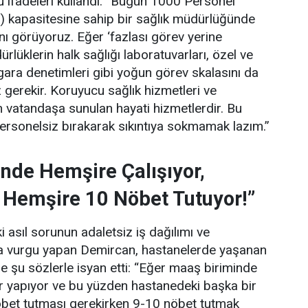
 ifadeleri kullandı:
“Bugün 1000 Personel
) kapasitesine sahip bir sağlık müdürlüğünde
ını görüyoruz. Eğer ‘fazlası görev yerine
lüklerin halk sağlığı laboratuvarları, özel ve
gara denetimleri gibi yoğun görev skalasını da
gerekir. Koruyucu sağlık hizmetleri ve
 vatandaşa sunulan hayati hizmetlerdir. Bu
personelsiz bırakarak sıkıntıya sokmamak lazım.”
nde Hemşire Çalışıyor,
 Hemşire 10 Nöbet Tutuyor!”
 asıl sorunun adaletsiz iş dağılımı ve
una vurgu yapan Demircan, hastanelerde yaşanan
e şu sözlerle isyan etti:
“Eğer maaş biriminde
ler yapıyor ve bu yüzden hastanedeki başka bir
bet tutması gerekirken 9-10 nöbet tutmak