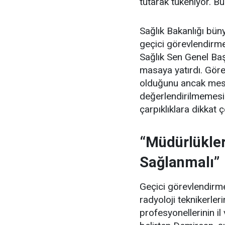
tutarak tükeniyor. Bu
Sağlık Bakanlığı büny
geçici görevlendirmel
Sağlık Sen Genel Ba
masaya yatırdı. Görev
olduğunu ancak mes
değerlendirilmemesi
çarpıklıklara dikkat ç
“Müdürlükler
Sağlanmalı”
Geçici görevlendirmel
radyoloji teknikerle
profesyonellerinin il