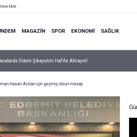
itene Ekle
ÜNDEM
MAGAZIN
SPOR
EKONOMI
SAĞLIK
avalarda Ödem Şikayetini Hafife Almayın!
elman Hasan Arslan için geçmiş olsun mesajı
Gü