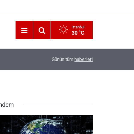
İstanbul
30 °C
12:56
İzmir 112’de Kan Donduran İddialar!
Günün tüm
haberleri
ndem