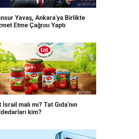
nsur Yavaş, Ankara'ya Birlikte
zmet Etme Çağrısı Yaptı
 İsrail malı mı? Tat Gıda'nın
ddedarları kim?