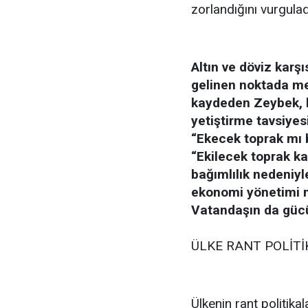
zorlandığını vurgulad
Altın ve döviz karşı
gelinen noktada me
kaydeden Zeybek, 
yetiştirme tavsiye
“Ekecek toprak mı b
“Ekilecek toprak ka
bağımlılık nedeniyle
ekonomi yönetimi ne
Vatandaşın da gücü 
ÜLKE RANT POLİTİ
Ülkenin rant politika