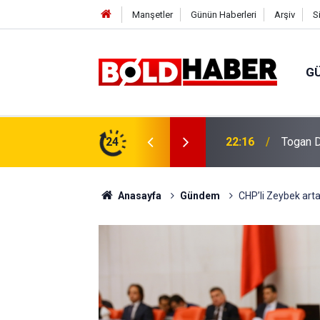
Manşetler
Günün Haberleri
Arşiv
S
G
vlendirme’ Tepkisi!
24
19:32
Sıcak H
Anasayfa
Gündem
CHP’li Zeybek arta