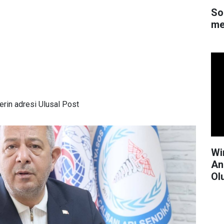
So
me
rin adresi Ulusal Post
Wi
An
Ol