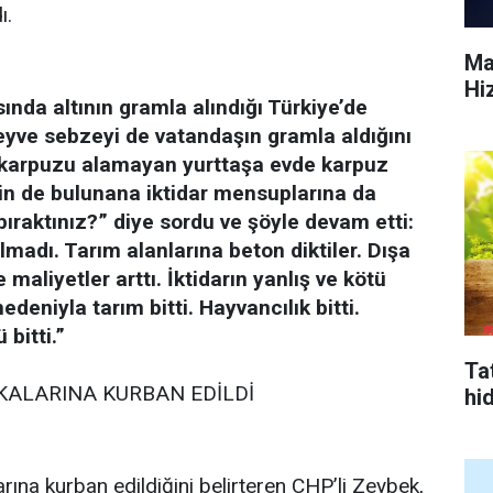
ı.
Ma
Hi
sında altının gramla alındığı Türkiye’de
yve sebzeyi de vatandaşın gramla aldığını
karpuzu alamayan yurttaşa evde karpuz
sin de bulunana iktidar mensuplarına da
ıraktınız?” diye sordu ve şöyle devam etti:
lmadı. Tarım alanlarına beton diktiler. Dışa
 maliyetler arttı. İktidarın yanlış ve kötü
deniyla tarım bitti. Hayvancılık bitti.
bitti.”
Tat
KALARINA KURBAN EDİLDİ
hi
larına kurban edildiğini belirteren CHP’li Zeybek,