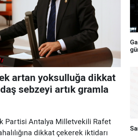
Ga
gü
ek artan yoksulluğa dikkat
ndaş sebzeyi artık gramla
Partisi Antalya Milletvekili Rafet
Sa
alılığına dikkat çekerek iktidarı