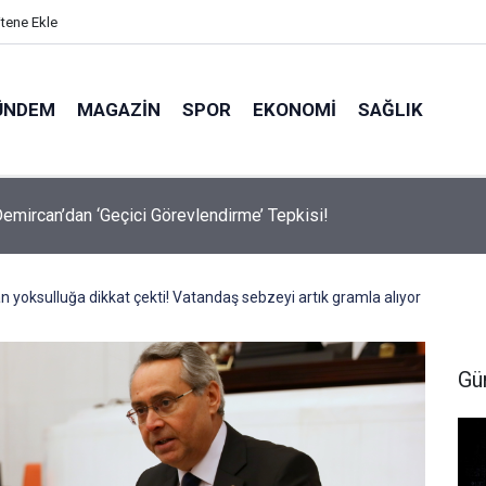
itene Ekle
ÜNDEM
MAGAZIN
SPOR
EKONOMI
SAĞLIK
avalarda Ödem Şikayetini Hafife Almayın!
n yoksulluğa dikkat çekti! Vatandaş sebzeyi artık gramla alıyor
Gü