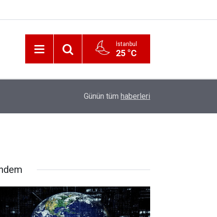
İstanbul
25 °C
12:56
İzmir 112’de Kan Donduran İddialar!
Günün tüm
haberleri
ndem