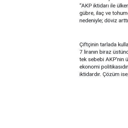
“AKP iktidarı ile ülk
gübre, ilaç ve tohum
nedeniyle; döviz arttı
Çiftçinin tarlada kul
7 liranın biraz üstünd
tek sebebi AKP'nin ü
ekonomi politikasıd
iktidardır. Çözüm ise