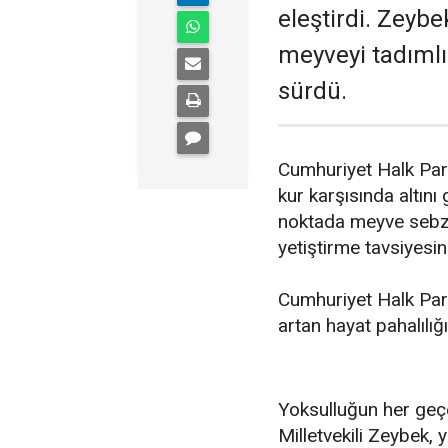
eleştirdi. Zeybe
meyveyi tadımlı
sürdü.
Cumhuriyet Halk Parti
kur karşısında altını
noktada meyve sebzey
yetiştirme tavsiyesi
Cumhuriyet Halk Part
artan hayat pahalılığı
Yoksulluğun her geçe
Milletvekili Zeybek, 