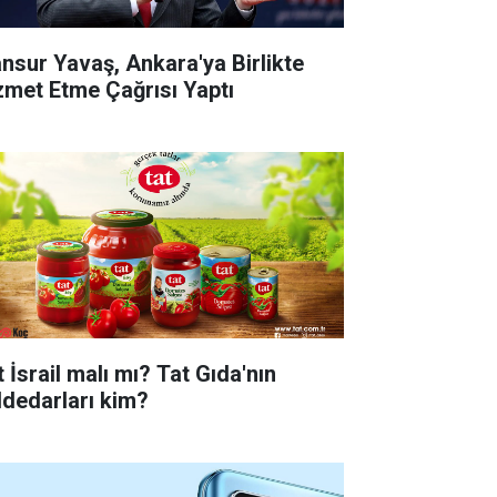
nsur Yavaş, Ankara'ya Birlikte
zmet Etme Çağrısı Yaptı
 İsrail malı mı? Tat Gıda'nın
ddedarları kim?