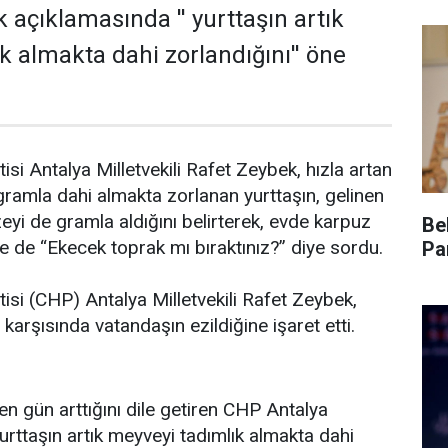
k açıklamasında '' yurttaşın artık
k almakta dahi zorlandığını'' öne
si Antalya Milletvekili Rafet Zeybek, hızla artan
 gramla dahi almakta zorlanan yurttaşın, gelinen
i de gramla aldığını belirterek, evde karpuz
Be
ne de “Ekecek toprak mı bıraktınız?” diye sordu.
Pa
isi (CHP) Antalya Milletvekili Rafet Zeybek,
 karşısında vatandaşın ezildiğine işaret etti.
n gün arttığını dile getiren CHP Antalya
yurttaşın artık meyveyi tadımlık almakta dahi