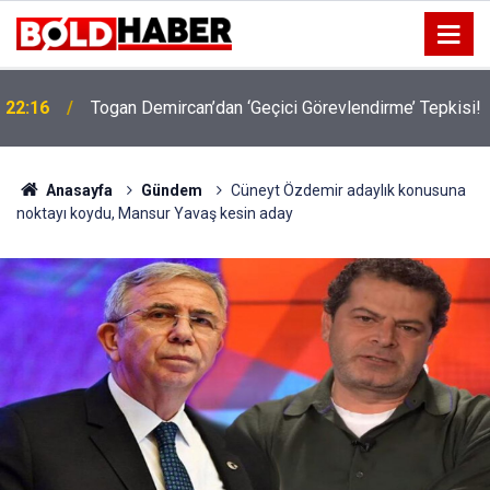
!
19:32
Sıcak Havalarda Ödem Şikayetini Hafife Almayın!
Anasayfa
Gündem
Cüneyt Özdemir adaylık konusuna
noktayı koydu, Mansur Yavaş kesin aday