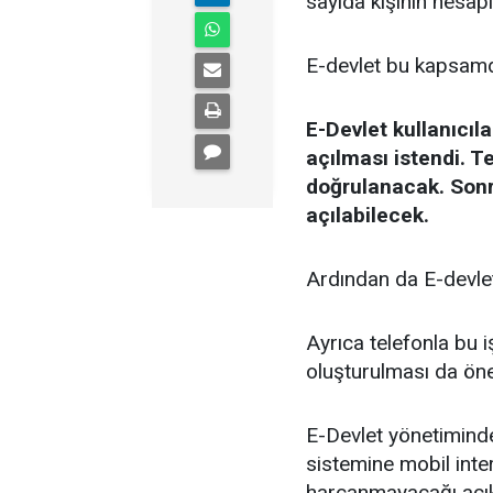
sayıda kişinin hesapla
E-devlet bu kapsamda
E-Devlet kullanıcıla
açılması istendi. T
doğrulanacak. Sonra
açılabilecek.
Ardından da E-devlet
Ayrıca telefonla bu 
oluşturulması da öner
E-Devlet yönetiminde
sistemine mobil inter
harcanmayacağı açık