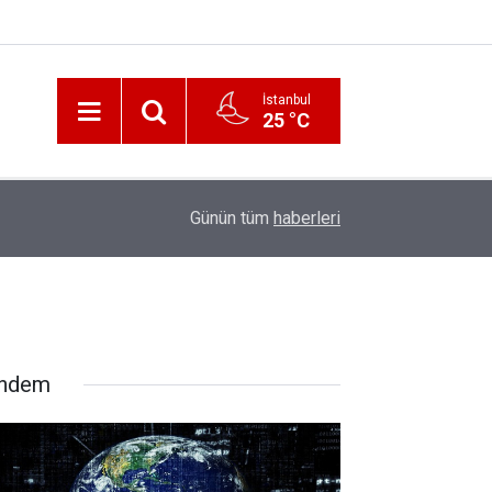
İstanbul
25 °C
12:56
İzmir 112’de Kan Donduran İddialar!
Günün tüm
haberleri
ndem