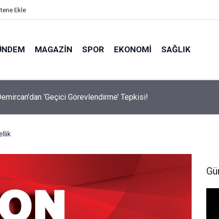
itene Ekle
ÜNDEM
MAGAZIN
SPOR
EKONOMI
SAĞLIK
avalarda Ödem Şikayetini Hafife Almayın!
llik
Gü