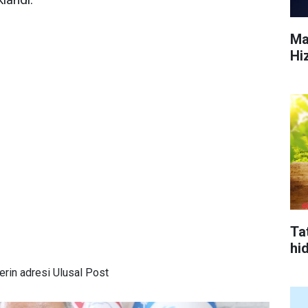
Ma
Hi
Tat
hi
rin adresi Ulusal Post