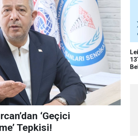
Le
13
Bel
can’dan ‘Geçici
me’ Tepkisi!