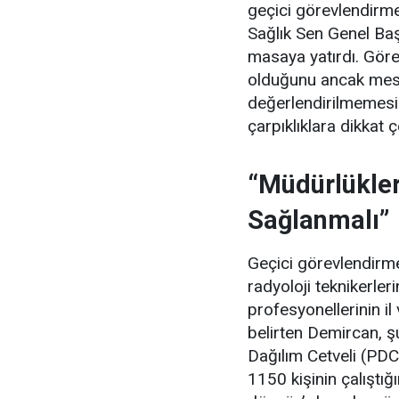
geçici görevlendirmel
Sağlık Sen Genel Ba
masaya yatırdı. Görev
olduğunu ancak mes
değerlendirilmemesi
çarpıklıklara dikkat ç
“Müdürlükler
Sağlanmalı”
Geçici görevlendirmel
radyoloji teknikerle
profesyonellerinin il
belirten Demircan, şu
Dağılım Cetveli (PDC
1150 kişinin çalıştığ