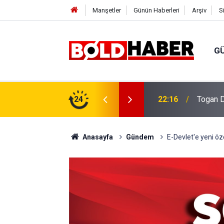
Manşetler
Günün Haberleri
Arşiv
S
G
vlendirme’ Tepkisi!
24
19:32
Sıcak H
Anasayfa
Gündem
E-Devlet'e yeni öze