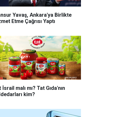
nsur Yavaş, Ankara'ya Birlikte
zmet Etme Çağrısı Yaptı
 İsrail malı mı? Tat Gıda'nın
ddedarları kim?