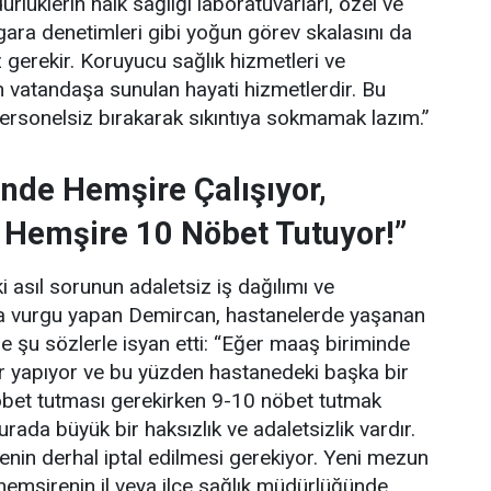
lüklerin halk sağlığı laboratuvarları, özel ve
gara denetimleri gibi yoğun görev skalasını da
gerekir. Koruyucu sağlık hizmetleri ve
 vatandaşa sunulan hayati hizmetlerdir. Bu
personelsiz bırakarak sıkıntıya sokmamak lazım.”
nde Hemşire Çalışıyor,
 Hemşire 10 Nöbet Tutuyor!”
 asıl sorunun adaletsiz iş dağılımı ve
una vurgu yapan Demircan, hastanelerde yaşanan
e şu sözlerle isyan etti:
“Eğer maaş biriminde
ler yapıyor ve bu yüzden hastanedeki başka bir
bet tutması gerekirken 9-10 nöbet tutmak
rada büyük bir haksızlık ve adaletsizlik vardır.
enin derhal iptal edilmesi gerekiyor. Yeni mezun
hemşirenin il veya ilçe sağlık müdürlüğünde