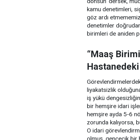
dönsün’ dersek, müdür
kamu denetimleri, si
göz ardı etmememiz 
denetimler doğrudan
birimleri de aniden 
“Maaş Birimi
Hastanedeki
Görevlendirmelerdeki
liyakatsizlik olduğ
iş yükü dengesizliğin
bir hemşire idari iş
hemşire ayda 5-6 nö
zorunda kalıyorsa, bu
O idari görevlendirm
olmuş, gencecik bir 