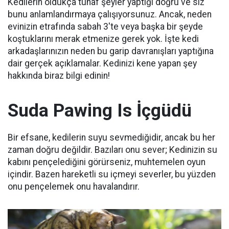
Kedilerin oldukça tuhaf şeyler yaptığı doğru ve siz
bunu anlamlandırmaya çalışıyorsunuz.
Ancak, neden
evinizin etrafında sabah 3'te veya başka bir şeyde
koştuklarını merak etmenize gerek yok.
İşte kedi
arkadaşlarınızın neden bu garip davranışları yaptığına
dair gerçek açıklamalar.
Kedinizi kene yapan şey
hakkında biraz bilgi edinin!
Suda Pawing Is İçgüdü
Bir efsane, kedilerin suyu sevmediğidir, ancak bu her
zaman doğru değildir.
Bazıları onu sever;
Kedinizin su
kabını pençelediğini görürseniz, muhtemelen oyun
içindir.
Bazen hareketli su içmeyi severler, bu yüzden
onu pençelemek onu havalandırır.