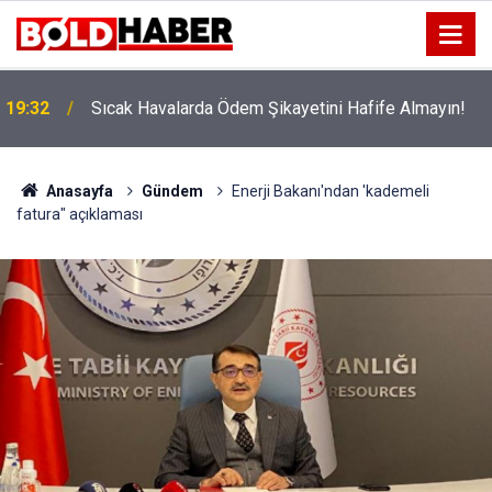
!
19:32
Sıcak Havalarda Ödem Şikayetini Hafife Almayın!
Anasayfa
Gündem
Enerji Bakanı'ndan 'kademeli
fatura" açıklaması