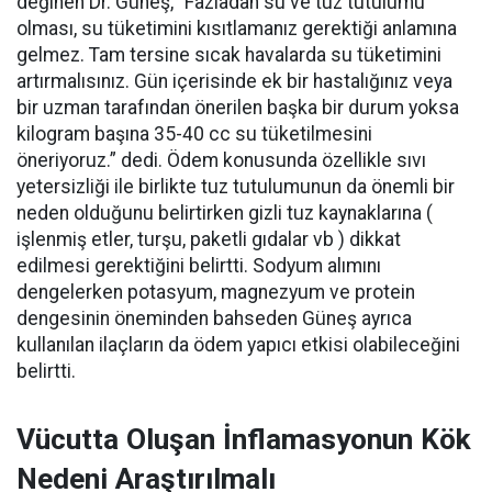
değinen Dr. Güneş, “Fazladan su ve tuz tutulumu
olması, su tüketimini kısıtlamanız gerektiği anlamına
gelmez. Tam tersine sıcak havalarda su tüketimini
artırmalısınız. Gün içerisinde ek bir hastalığınız veya
bir uzman tarafından önerilen başka bir durum yoksa
kilogram başına 35-40 cc su tüketilmesini
öneriyoruz.” dedi. Ödem konusunda özellikle sıvı
yetersizliği ile birlikte tuz tutulumunun da önemli bir
neden olduğunu belirtirken gizli tuz kaynaklarına (
işlenmiş etler, turşu, paketli gıdalar vb ) dikkat
edilmesi gerektiğini belirtti. Sodyum alımını
dengelerken potasyum, magnezyum ve protein
dengesinin öneminden bahseden Güneş ayrıca
kullanılan ilaçların da ödem yapıcı etkisi olabileceğini
belirtti.
Vücutta Oluşan İnflamasyonun Kök
Nedeni Araştırılmalı