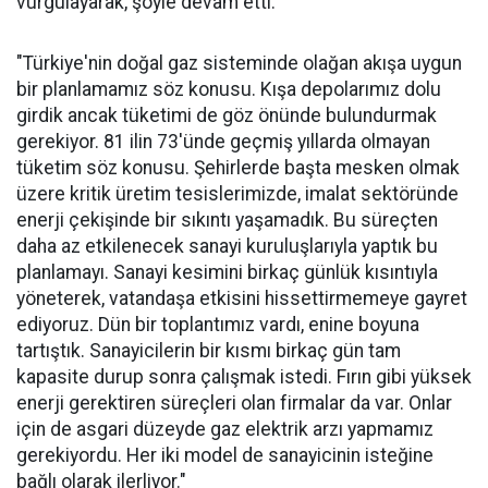
vurgulayarak, şöyle devam etti:
"Türkiye'nin doğal gaz sisteminde olağan akışa uygun
bir planlamamız söz konusu. Kışa depolarımız dolu
girdik ancak tüketimi de göz önünde bulundurmak
gerekiyor. 81 ilin 73'ünde geçmiş yıllarda olmayan
tüketim söz konusu. Şehirlerde başta mesken olmak
üzere kritik üretim tesislerimizde, imalat sektöründe
enerji çekişinde bir sıkıntı yaşamadık. Bu süreçten
daha az etkilenecek sanayi kuruluşlarıyla yaptık bu
planlamayı. Sanayi kesimini birkaç günlük kısıntıyla
yöneterek, vatandaşa etkisini hissettirmemeye gayret
ediyoruz. Dün bir toplantımız vardı, enine boyuna
tartıştık. Sanayicilerin bir kısmı birkaç gün tam
kapasite durup sonra çalışmak istedi. Fırın gibi yüksek
enerji gerektiren süreçleri olan firmalar da var. Onlar
için de asgari düzeyde gaz elektrik arzı yapmamız
gerekiyordu. Her iki model de sanayicinin isteğine
bağlı olarak ilerliyor."