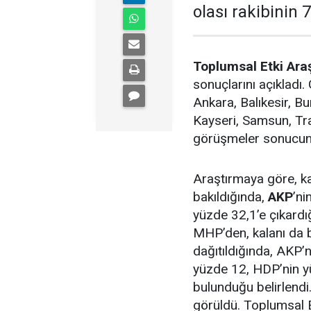
olası rakibinin 
Toplumsal Etki Ara
sonuçlarını açıklad
Ankara, Balıkesir, Bu
Kayseri, Samsun, Tra
görüşmeler sonucund
Araştırmaya göre, ka
bakıldığında,
AKP
’ni
yüzde 32,1’e çıkardığ
MHP’den, kalanı da b
dağıtıldığında, AKP’n
yüzde 12, HDP’nin y
bulunduğu belirlendi.
görüldü. Toplumsal E