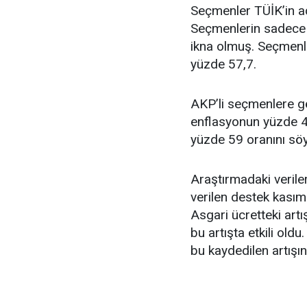
Seçmenler TÜİK’in aç
Seçmenlerin sadece 
ikna olmuş. Seçmenl
yüzde 57,7.
AKP’li seçmenlere gö
enflasyonun yüzde 49
yüzde 59 oranını söyl
Araştırmadaki verile
verilen destek kasım 
Asgari ücretteki art
bu artışta etkili ol
bu kaydedilen artışın