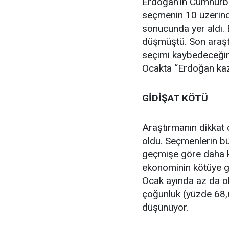
Erdoğan’ın Cumhurbaş
seçmenin 10 üzerind
sonucunda yer aldı. E
düşmüştü. Son araşt
seçimi kaybedeceğini
Ocakta “Erdoğan kaza
GİDİŞAT KÖTÜ
Araştırmanın dikkat 
oldu. Seçmenlerin b
geçmişe göre daha k
ekonominin kötüye git
Ocak ayında az da ol
çoğunluk (yüzde 68,
düşünüyor.