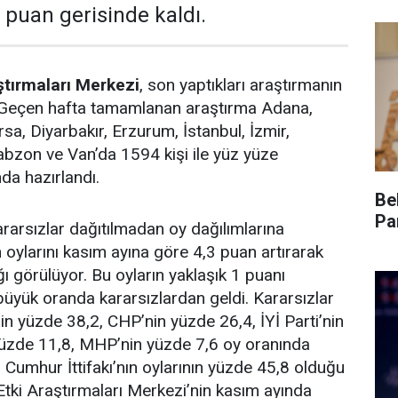
7 puan gerisinde kaldı.
ştırmaları Merkezi
, son yaptıkları araştırmanın
ı. Geçen hafta tamamlanan araştırma Adana,
rsa, Diyarbakır, Erzurum, İstanbul, İzmir,
bzon ve Van’da 1594 kişi ile yüz yüze
a hazırlandı.
Be
Pa
rarsızlar dağıtılmadan oy dağılımlarına
n oylarını kasım ayına göre 4,3 puan artırarak
ı görülüyor. Bu oyların yaklaşık 1 puanı
üyük oranda kararsızlardan geldi. Kararsızlar
in yüzde 38,2, CHP’nin yüzde 26,4, İYİ Parti’nin
üzde 11,8, MHP’nin yüzde 7,6 oy oranında
 Cumhur İttifakı’nın oylarının yüzde 45,8 olduğu
tki Araştırmaları Merkezi’nin kasım ayında