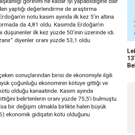
kanlığı görevini ne kadar iyi yapabildiğine dair
en yaptığı değerlendirme de araştırma
rdoğan’ın notu kasım ayında ilk kez 5’in altına
ırmada da 4,81 oldu. Kasımda Erdoğan’ın
 düşünenler ilk kez yüzde 50’inin üzerinde idi.
nır” diyenler oranı yüzde 53,1 oldu.
Le
13
Bel
çeken sonuçlarından birisi de ekonomiyle ilgili
üyük çoğunluğu ekonominin kötüye gittiği ve
ötü olduğu kanaatinde. Kasım ayında
tiğini belirtenlerin oranı yüzde 75,5’i bulmuştu.
sa bir değişim olmakla birlikte halen büyük
6) ekonomik gidişatın kötü olduğunu