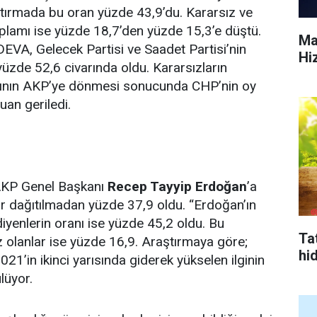
ştırmada bu oran yüzde 43,9’du. Kararsız ve
oplamı ise yüzde 18,7’den yüzde 15,3’e düştü.
Ma
DEVA, Gelecek Partisi ve Saadet Partisi’nin
Hi
yüzde 52,6 civarında oldu. Kararsızların
mının AKP’ye dönmesi sonucunda CHP’nin oy
uan geriledi.
AKP Genel Başkanı
Recep Tayyip Erdoğan
’a
ar dağıtılmadan yüzde 37,9 oldu. “Erdoğan’ın
diyenlerin oranı ise yüzde 45,2 oldu. Bu
Tat
z olanlar ise yüzde 16,9. Araştırmaya göre;
hi
21’in ikinci yarısında giderek yükselen ilginin
lüyor.