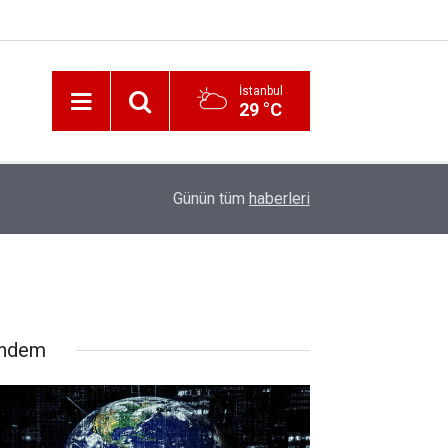
İstanbul
29 °C
12:56
İzmir 112’de Kan Donduran İddialar!
Günün tüm
haberleri
ndem