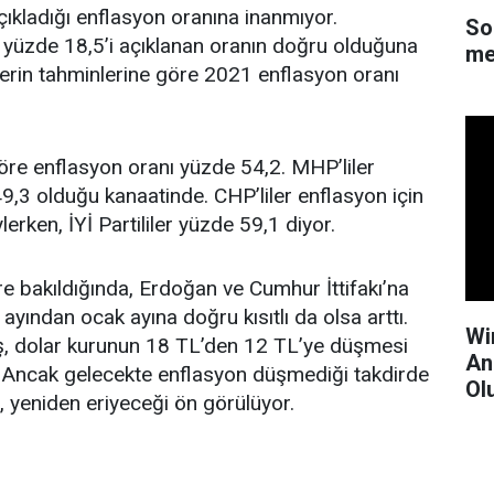
ıkladığı enflasyon oranına inanmıyor.
So
yüzde 18,5’i açıklanan oranın doğru olduğuna
me
erin tahminlerine göre 2021 enflasyon oranı
re enflasyon oranı yüzde 54,2. MHP’liler
,3 olduğu kanaatinde. CHP’liler enflasyon için
erken, İYİ Partililer yüzde 59,1 diyor.
re bakıldığında, Erdoğan ve Cumhur İttifakı’na
ayından ocak ayına doğru kısıtlı da olsa arttı.
Wi
ış, dolar kurunun 18 TL’den 12 TL’ye düşmesi
An
du. Ancak gelecekte enflasyon düşmediği takdirde
Ol
, yeniden eriyeceği ön görülüyor.