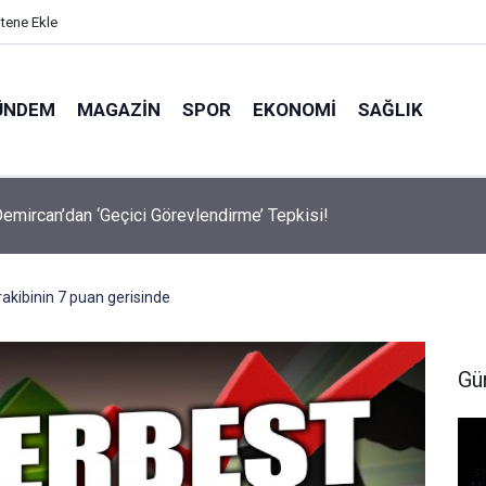
itene Ekle
ÜNDEM
MAGAZIN
SPOR
EKONOMI
SAĞLIK
avalarda Ödem Şikayetini Hafife Almayın!
akibinin 7 puan gerisinde
Gü