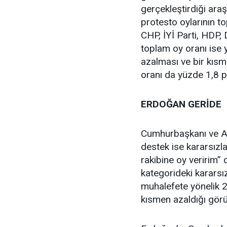
gerçekleştirdiği ara
protesto oylarının t
CHP, İYİ Parti, HDP, 
toplam oy oranı ise 
azalması ve bir kıs
oranı da yüzde 1,8 p
ERDOĞAN GERİDE
Cumhurbaşkanı ve 
destek ise kararsızl
rakibine oy veririm” 
kategorideki kararsı
muhalefete yönelik 20
kısmen azaldığı görü