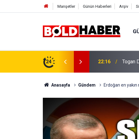
Manşetler
Günün Haberleri
Arşiv
S
G
vlendirme’ Tepkisi!
24
19:32
Sıcak H
Anasayfa
Gündem
Erdoğan en yakın r