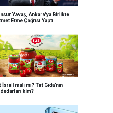
nsur Yavaş, Ankara'ya Birlikte
zmet Etme Çağrısı Yaptı
 İsrail malı mı? Tat Gıda'nın
ddedarları kim?