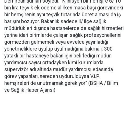
Demircan şunları söyledi: “Klinisyen bir hemşire 6/ 10
bin lira teşvik ek ödeme alırken masa başı görevindeki
bir hemşirenin aynı teşvik tutarında ücret alması da iş
barışını bozuyor. Bakanlık sadece il/ ilçe sağlık
müdürlükleri dışında hastanelerde de sağlık hizmetleri
yerine idari birimlerde çalışan sağlık profesyonellerini
görmezden gelmemeli veya evvelce yayınladığı
yönetmeliklere uyulup uyulmadığına bakmalı. 300
yataklı bir hastaneye bakanlığın belirlediği müdür
yardımcısı sayısı ortadayken kimi kurumlarda
süpervizör adı altında müdür yardımcısı edasında
görev yapanları, nereden uydurulduysa V.i.P.
hemşireleri de unutmamak gerekiyor” (BSHA / Bilim
ve Sağlık Haber Ajansı)