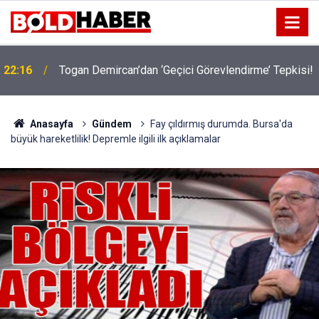
!
19:32
Sıcak Havalarda Ödem Şikayetini Hafife Almayın!
Anasayfa
Gündem
Fay çıldırmış durumda. Bursa'da
büyük hareketlilik! Depremle ilgili ilk açıklamalar