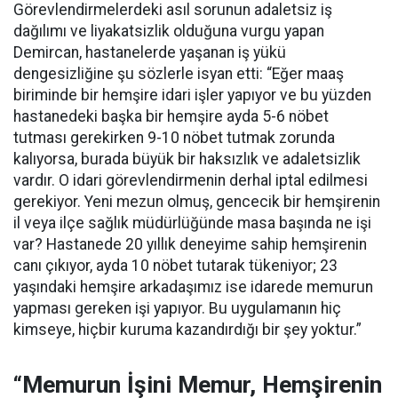
Görevlendirmelerdeki asıl sorunun adaletsiz iş
dağılımı ve liyakatsizlik olduğuna vurgu yapan
Demircan, hastanelerde yaşanan iş yükü
dengesizliğine şu sözlerle isyan etti:
“Eğer maaş
biriminde bir hemşire idari işler yapıyor ve bu yüzden
hastanedeki başka bir hemşire ayda 5-6 nöbet
tutması gerekirken 9-10 nöbet tutmak zorunda
kalıyorsa, burada büyük bir haksızlık ve adaletsizlik
vardır. O idari görevlendirmenin derhal iptal edilmesi
gerekiyor. Yeni mezun olmuş, gencecik bir hemşirenin
il veya ilçe sağlık müdürlüğünde masa başında ne işi
var? Hastanede 20 yıllık deneyime sahip hemşirenin
canı çıkıyor, ayda 10 nöbet tutarak tükeniyor; 23
yaşındaki hemşire arkadaşımız ise idarede memurun
yapması gereken işi yapıyor. Bu uygulamanın hiç
kimseye, hiçbir kuruma kazandırdığı bir şey yoktur.”
“Memurun İşini Memur, Hemşirenin