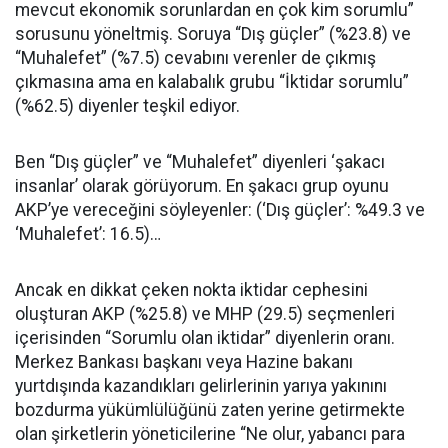
mevcut ekonomik sorunlardan en çok kim sorumlu”
sorusunu yöneltmiş. Soruya “Dış güçler” (%23.8) ve
“Muhalefet” (%7.5) cevabını verenler de çıkmış
çıkmasına ama en kalabalık grubu “İktidar sorumlu”
(%62.5) diyenler teşkil ediyor.
Ben “Dış güçler” ve “Muhalefet” diyenleri ‘şakacı
insanlar’ olarak görüyorum. En şakacı grup oyunu
AKP’ye vereceğini söyleyenler: (‘Dış güçler’: %49.3 ve
‘Muhalefet’: 16.5)…
Ancak en dikkat çeken nokta iktidar cephesini
oluşturan AKP (%25.8) ve MHP (29.5) seçmenleri
içerisinden “Sorumlu olan iktidar” diyenlerin oranı.
Merkez Bankası başkanı veya Hazine bakanı
yurtdışında kazandıkları gelirlerinin yarıya yakınını
bozdurma yükümlülüğünü zaten yerine getirmekte
olan şirketlerin yöneticilerine “Ne olur, yabancı para