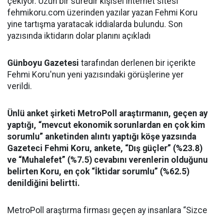
çekiyor. Uzun bir süredir kişisel internet sitesi
fehmikoru.com üzerinden yazılar yazan Fehmi Koru
yine tartışma yaratacak iddialarda bulundu. Son
yazısında iktidarın dolar planını açıkladı
Günboyu Gazetesi
tarafından derlenen bir içerikte
Fehmi Koru'nun yeni yazısındaki görüşlerine yer
verildi.
Ünlü anket şirketi MetroPoll araştırmanın, geçen ay
yaptığı, “mevcut ekonomik sorunlardan en çok kim
sorumlu” anketinden alıntı yaptığı köşe yazsında
Gazeteci Fehmi Koru, ankete, “Dış güçler” (%23.8)
ve “Muhalefet” (%7.5) cevabını verenlerin olduğunu
belirten Koru, en çok “İktidar sorumlu” (%62.5)
denildiğini belirtti.
MetroPoll araştırma firması geçen ay insanlara “Sizce