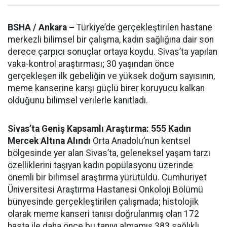
BSHA / Ankara –
Türkiye’de gerçekleştirilen hastane
merkezli bilimsel bir çalışma, kadın sağlığına dair son
derece çarpıcı sonuçlar ortaya koydu. Sivas’ta yapılan
vaka-kontrol araştırması; 30 yaşından önce
gerçekleşen ilk gebeliğin ve yüksek doğum sayısının,
meme kanserine karşı güçlü birer koruyucu kalkan
olduğunu bilimsel verilerle kanıtladı.
Sivas’ta Geniş Kapsamlı Araştırma: 555 Kadın
Mercek Altına Alındı
Orta Anadolu’nun kentsel
bölgesinde yer alan Sivas’ta, geleneksel yaşam tarzı
özelliklerini taşıyan kadın popülasyonu üzerinde
önemli bir bilimsel araştırma yürütüldü. Cumhuriyet
Üniversitesi Araştırma Hastanesi Onkoloji Bölümü
bünyesinde gerçekleştirilen çalışmada; histolojik
olarak meme kanseri tanısı doğrulanmış olan 172
hasta ile daha önce bu tanıyı almamış 383 sağlıklı