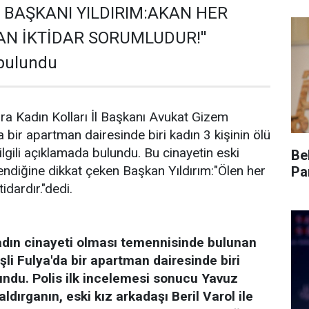
 BAŞKANI YILDIRIM:AKAN HER
N İKTİDAR SORUMLUDUR!''
bulundu
ra Kadın Kolları İl Başkanı Avukat Gizem
da bir apartman dairesinde biri kadın 3 kişinin ölü
lgili açıklamada bulundu. Bu cinayetin eski
Be
lendiğine dikkat çeken Başkan Yıldırım:"Ölen her
Pa
idardır."dedi.
adın cinayeti olması temennisinde bulunan
şli Fulya'da bir apartman dairesinde biri
lundu. Polis ilk incelemesi sonucu Yavuz
ldırganın, eski kız arkadaşı Beril Varol ile