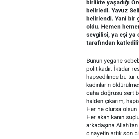
birlikte yaşadığı Öm
belirledi. Yavuz Se
belirlendi. Yani bi
oldu. Hemen hemen h
sevgilisi, ya eşi ya
tarafından katledili
Bunun yegane sebebi i
politikadır. İktidar 
hapsedilince bu tür 
kadınların öldürülm
daha doğrusu sert bir
halden çıkarım, hapi
Her ne olursa olsun ö
Her akan kanın suçlu
arkadaşına Allah'tan 
cinayetin artık son c