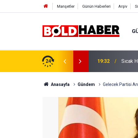
Manşetler
Günün Haberleri
Arşiv
S
G
vlendirme’ Tepkisi!
24
19:32
Sıcak H
Anasayfa
Gündem
Gelecek Partisi Ank