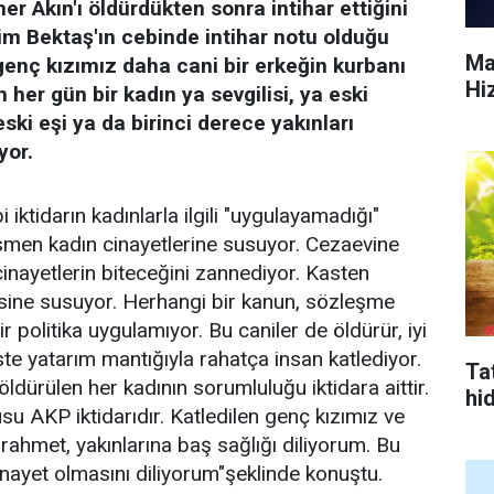
er Akın'ı öldürdükten sonra intihar ettiğini
lim Bektaş'ın cebinde intihar notu olduğu
Ma
r genç kızımız daha cani bir erkeğin kurbanı
Hi
er gün bir kadın ya sevgilisi, ya eski
 eski eşi ya da birinci derece yakınları
yor.
ktidarın kadınlarla ilgili "uygulayamadığı"
resmen kadın cinayetlerine susuyor. Cezaevine
cinayetlerin biteceğini zannediyor. Kasten
esine susuyor. Herhangi bir kanun, sözleşme
 politika uygulamıyor. Bu caniler de öldürür, iyi
ste yatarım mantığıyla rahatça insan katlediyor.
Tat
ldürülen her kadının sorumluluğu iktidara aittir.
hi
su AKP iktidarıdır. Katledilen genç kızımız ve
rahmet, yakınlarına baş sağlığı diliyorum. Bu
inayet olmasını diliyorum"şeklinde konuştu.