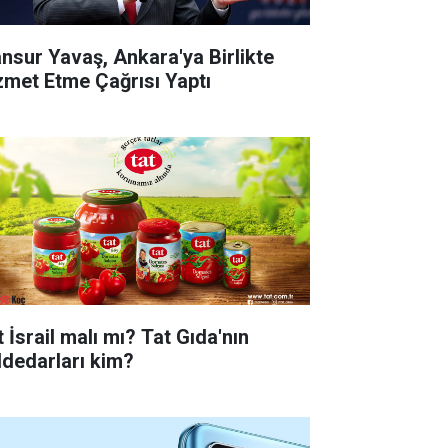
nsur Yavaş, Ankara'ya Birlikte
zmet Etme Çağrısı Yaptı
 İsrail malı mı? Tat Gıda'nın
ddedarları kim?