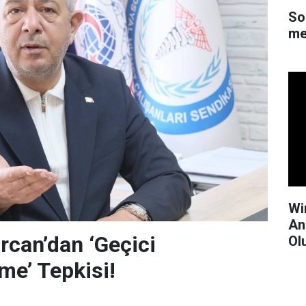
So
me
Wi
An
can’dan ‘Geçici
Ol
me’ Tepkisi!