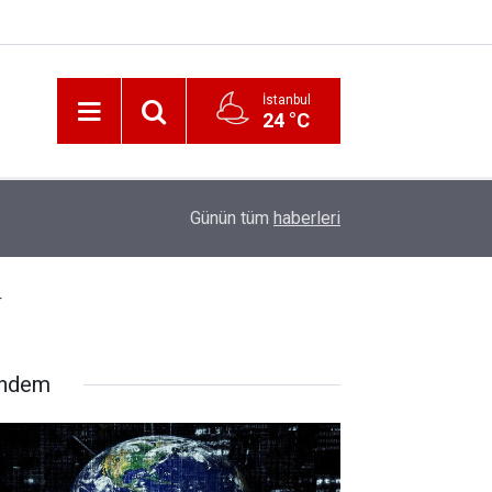
İstanbul
24 °C
12:56
İzmir 112’de Kan Donduran İddialar!
Günün tüm
haberleri
r
ndem