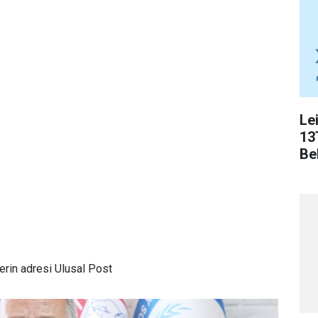
Le
13
Bel
rin adresi Ulusal Post