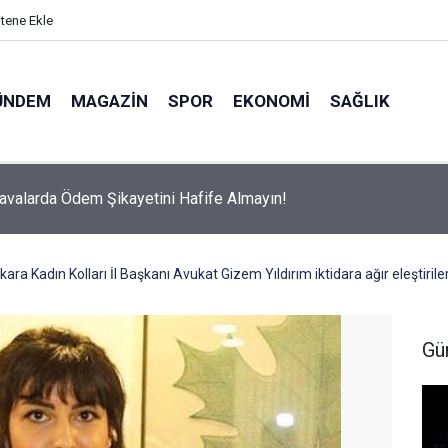
itene Ekle
ÜNDEM
MAGAZIN
SPOR
EKONOMI
SAĞLIK
avalarda Ödem Şikayetini Hafife Almayın!
ara Kadın Kolları İl Başkanı Avukat Gizem Yıldırım iktidara ağır eleştirile
Gü