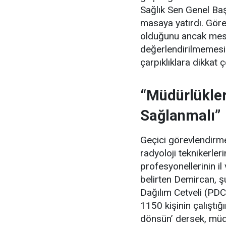
Sağlık Sen Genel Ba
masaya yatırdı. Görev
olduğunu ancak mes
değerlendirilmemesi
çarpıklıklara dikkat ç
“Müdürlükler
Sağlanmalı”
Geçici görevlendirmel
radyoloji teknikerle
profesyonellerinin il
belirten Demircan, şu
Dağılım Cetveli (PDC
1150 kişinin çalıştığ
dönsün’ dersek, müdür