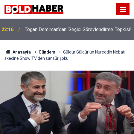
22:16
Togan Demircan’dan ‘Geçici Görevlendirme’ Tepkisi!
19:32
Sıcak Havalarda Ödem Şikayetini Hafife Almayın!
Anasayfa
Gündem
Güldür Güldür'ün Nureddin Nebati
skecine Show TV'den sansür şoku