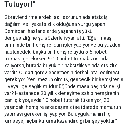
Tutuyor!”
Görevlendirmelerdeki asıl sorunun adaletsiz iş
dağılımı ve liyakatsizlik olduğuna vurgu yapan
Demircan, hastanelerde yaşanan iş yükü
dengesizliğine şu sözlerle isyan etti:
“Eğer maaş
biriminde bir hemşire idari işler yapıyor ve bu yüzden
hastanedeki başka bir hemşire ayda 5-6 nöbet
tutması gerekirken 9-10 nöbet tutmak zorunda
kalıyorsa, burada büyük bir haksızlık ve adaletsizlik
vardır. O idari görevlendirmenin derhal iptal edilmesi
gerekiyor. Yeni mezun olmuş, gencecik bir hemşirenin
il veya ilçe sağlık müdürlüğünde masa başında ne işi
var? Hastanede 20 yıllık deneyime sahip hemşirenin
canı çıkıyor, ayda 10 nöbet tutarak tükeniyor; 23
yaşındaki hemşire arkadaşımız ise idarede memurun
yapması gereken işi yapıyor. Bu uygulamanın hiç
kimseye, hiçbir kuruma kazandırdığı bir şey yoktur.”