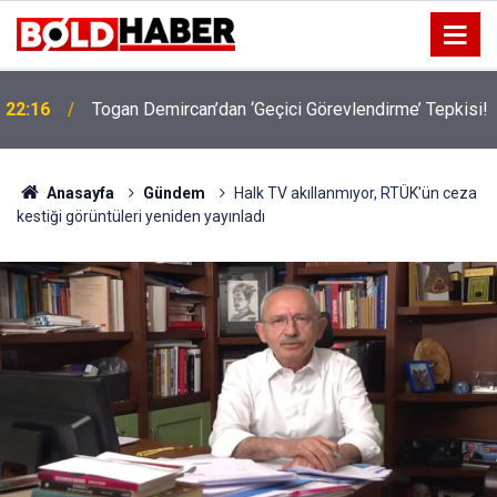
22:16
Togan Demircan’dan ‘Geçici Görevlendirme’ Tepkisi!
Anasayfa
Gündem
Halk TV akıllanmıyor, RTÜK'ün ceza
kestiği görüntüleri yeniden yayınladı