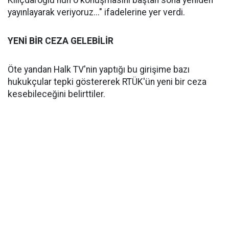
Kılıçdaroğlu'nun o konuşmasını baştan sona yeniden
yayınlayarak veriyoruz..." ifadelerine yer verdi.
YENİ BİR CEZA GELEBİLİR
Öte yandan Halk TV'nin yaptığı bu girişime bazı
hukukçular tepki göstererek RTÜK'ün yeni bir ceza
kesebileceğini belirttiler.