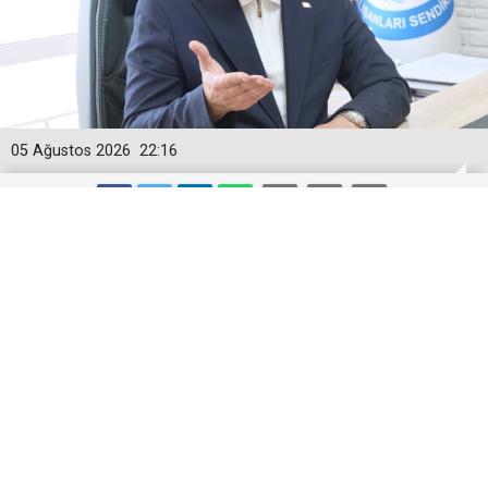
05 Ağustos 2026
22:16
Togan Demircan’dan ‘Geçici
Görevlendirme’ Tepkisi!
Demokratik Sağlık Sen Genel Başkanı Togan
Demircan, son günlerde sağlık gündeminde geniş yer
bulan geçici görevlendirmelerin iptali konusuna ilişkin
çarpıcı açıklamalarda bulundu.