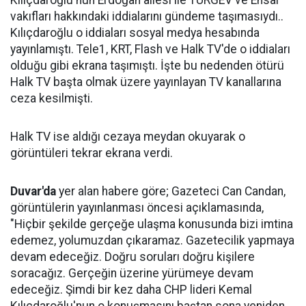
Kılıçdaroğlu'nun Erdoğan ailesi ile TÜRGEV ve Ensar
vakıfları hakkındaki iddialarını gündeme taşımasıydı..
Kılıçdaroğlu o iddiaları sosyal medya hesabında
yayınlamıştı. Tele1, KRT, Flash ve Halk TV'de o iddiaları
olduğu gibi ekrana taşımıştı. İşte bu nedenden ötürü
Halk TV başta olmak üzere yayınlayan TV kanallarına
ceza kesilmişti.
Halk TV ise aldığı cezaya meydan okuyarak o
görüntüleri tekrar ekrana verdi.
Duvar'da
yer alan habere göre; Gazeteci Can Candan,
görüntülerin yayınlanması öncesi açıklamasında,
"Hiçbir şekilde gerçeğe ulaşma konusunda bizi imtina
edemez, yolumuzdan çıkaramaz. Gazetecilik yapmaya
devam edeceğiz. Doğru soruları doğru kişilere
soracağız. Gerçeğin üzerine yürümeye devam
edeceğiz. Şimdi bir kez daha CHP lideri Kemal