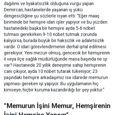
dağılımı ve liyakatsizlik olduğuna vurgu yapan
Demircan, hastanelerde yaşanan iş yükü
dengesizliğine şu sözlerle isyan etti:
“Eğer maaş
biriminde bir hemşire idari işler yapıyor ve bu yüzden
hastanedeki başka bir hemşire ayda 5-6 nöbet
tutması gerekirken 9-10 nöbet tutmak zorunda
kalıyorsa, burada büyük bir haksızlık ve adaletsizlik
vardır. O idari görevlendirmenin derhal iptal edilmesi
gerekiyor. Yeni mezun olmuş, gencecik bir hemşirenin
il veya ilçe sağlık müdürlüğünde masa başında ne işi
var? Hastanede 20 yıllık deneyime sahip hemşirenin
canı çıkıyor, ayda 10 nöbet tutarak tükeniyor; 23
yaşındaki hemşire arkadaşımız ise idarede memurun
yapması gereken işi yapıyor. Bu uygulamanın hiç
kimseye, hiçbir kuruma kazandırdığı bir şey yoktur.”
“Memurun İşini Memur, Hemşirenin