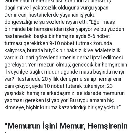
Görevlendirmelerdeki asıl sorunun adaletsiz iş
dağılımı ve liyakatsizlik olduğuna vurgu yapan
Demircan, hastanelerde yaşanan iş yükü
dengesizliğine şu sözlerle isyan etti:
“Eğer maaş
biriminde bir hemşire idari işler yapıyor ve bu yüzden
hastanedeki başka bir hemşire ayda 5-6 nöbet
tutması gerekirken 9-10 nöbet tutmak zorunda
kalıyorsa, burada büyük bir haksızlık ve adaletsizlik
vardır. O idari görevlendirmenin derhal iptal edilmesi
gerekiyor. Yeni mezun olmuş, gencecik bir hemşirenin
il veya ilçe sağlık müdürlüğünde masa başında ne işi
var? Hastanede 20 yıllık deneyime sahip hemşirenin
canı çıkıyor, ayda 10 nöbet tutarak tükeniyor; 23
yaşındaki hemşire arkadaşımız ise idarede memurun
yapması gereken işi yapıyor. Bu uygulamanın hiç
kimseye, hiçbir kuruma kazandırdığı bir şey yoktur.”
“Memurun İşini Memur, Hemşirenin