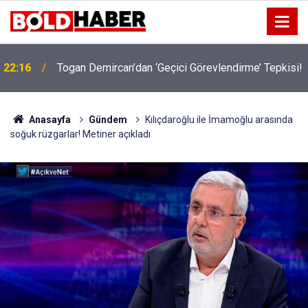
22:16
Togan Demircan’dan ‘Geçici Görevlendirme’ Tepkisi!
19:32
Sıcak Havalarda Ödem Şikayetini Hafife Almayın!
Anasayfa
Gündem
Kılıçdaroğlu ile İmamoğlu arasında
soğuk rüzgarlar! Metiner açıkladı