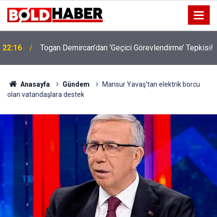
22:16
Togan Demircan’dan ‘Geçici Görevlendirme’ Tepkisi!
19:32
Sıcak Havalarda Ödem Şikayetini Hafife Almayın!
Anasayfa
Gündem
Mansur Yavaş'tan elektrik borcu
olan vatandaşlara destek