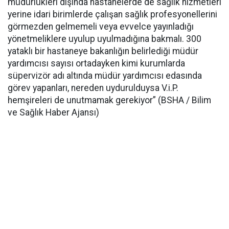
müdürlükleri dışında hastanelerde de sağlık hizmetleri
yerine idari birimlerde çalışan sağlık profesyonellerini
görmezden gelmemeli veya evvelce yayınladığı
yönetmeliklere uyulup uyulmadığına bakmalı. 300
yataklı bir hastaneye bakanlığın belirlediği müdür
yardımcısı sayısı ortadayken kimi kurumlarda
süpervizör adı altında müdür yardımcısı edasında
görev yapanları, nereden uydurulduysa V.i.P.
hemşireleri de unutmamak gerekiyor” (BSHA / Bilim
ve Sağlık Haber Ajansı)