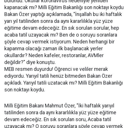
bulundu. Okullar koronavirüs nedeniyle yeniden
kapanacak mı? Milli Eğitim Bakanlığı son noktayı koydu
Bakan Özer yaptığı açıklamada, "İnşallah bu iki haftalık
yarı yıl tatilinden sonra da aynı kararlılıkla yüz yüze
eğitime devam edeceğiz. En sık sorulan sorular, hep
acaba tatil uzayacak mı? Ben de o soruyu soranlara
şöyle cevap vermek istiyorum. Neden herhangi bir
kapanma olacağı zaman ilk başlanacak yerler
okullardır? Neden kafeler, restoranlar, AVMler
değildir?" diye konuştu.
MEB resmen duyurdu! Öğrenci ve veliler merak
ediyordu. Yarıyıl tatili henüz bitmeden Bakan Özer
açıkladı. Yarıyıl tatili uzatacak mı? Milli Eğitim Bakanlığı
son noktayı koydu.
Milli Eğitim Bakanı Mahmut Özer, "İki haftalık yarıyıl
tatilinden sonra da aynı kararlılıkla yüz yüze eğitime
devam edeceğiz. En sık sorulan soru, Acaba tatil
uzayacak mı? O soruyu soranlara şöyle cevap vermek