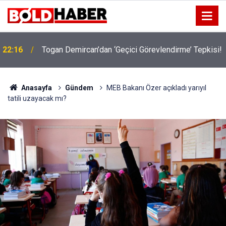
!
19:32
Sıcak Havalarda Ödem Şikayetini Hafife Almayın!
Anasayfa
Gündem
MEB Bakanı Özer açıkladı yarıyıl
tatili uzayacak mı?