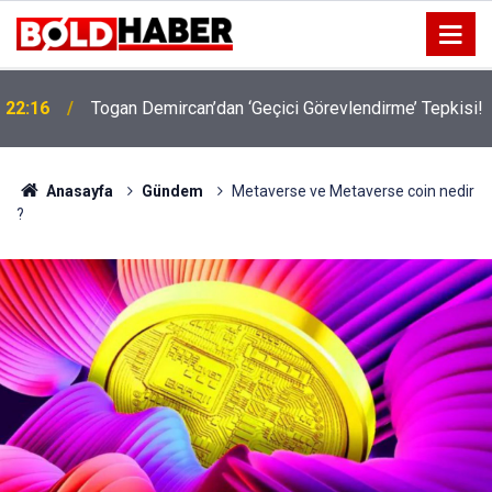
!
19:32
Sıcak Havalarda Ödem Şikayetini Hafife Almayın!
Anasayfa
Gündem
Metaverse ve Metaverse coin nedir
?