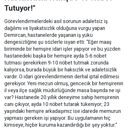
Tutuyor!”
Görevlendirmelerdeki asıl sorunun adaletsiz iş
dağılımı ve liyakatsizlik olduğuna vurgu yapan
Demircan, hastanelerde yaşanan iş yükü
dengesizliğine şu sözlerle isyan etti:
“Eğer maaş
biriminde bir hemşire idari işler yapıyor ve bu yüzden
hastanedeki başka bir hemşire ayda 5-6 nöbet
tutması gerekirken 9-10 nöbet tutmak zorunda
kalıyorsa, burada büyük bir haksızlık ve adaletsizlik
vardır. O idari görevlendirmenin derhal iptal edilmesi
gerekiyor. Yeni mezun olmuş, gencecik bir hemşirenin
il veya ilçe sağlık müdürlüğünde masa başında ne işi
var? Hastanede 20 yıllık deneyime sahip hemşirenin
canı çıkıyor, ayda 10 nöbet tutarak tükeniyor; 23
yaşındaki hemşire arkadaşımız ise idarede memurun
yapması gereken işi yapıyor. Bu uygulamanın hiç
kimseye, hiçbir kuruma kazandırdığı bir şey yoktur.”