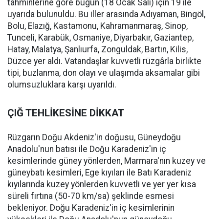
tahminlerine göre bugün (18 Ocak Salı) için 19 ile
uyarıda bulunuldu. Bu iller arasında Adıyaman, Bingöl,
Bolu, Elazığ, Kastamonu, Kahramanmaraş, Sinop,
Tunceli, Karabük, Osmaniye, Diyarbakır, Gaziantep,
Hatay, Malatya, Şanlıurfa, Zonguldak, Bartın, Kilis,
Düzce yer aldı. Vatandaşlar kuvvetli rüzgârla birlikte
tipi, buzlanma, don olayı ve ulaşımda aksamalar gibi
olumsuzluklara karşı uyarıldı.
ÇIĞ TEHLİKESİNE DİKKAT
Rüzgarın Doğu Akdeniz'in doğusu, Güneydoğu
Anadolu'nun batısı ile Doğu Karadeniz'in iç
kesimlerinde güney yönlerden, Marmara'nın kuzey ve
güneybatı kesimleri, Ege kıyıları ile Batı Karadeniz
kıyılarında kuzey yönlerden kuvvetli ve yer yer kısa
süreli fırtına (50-70 km/sa) şeklinde esmesi
bekleniyor. Doğu Karadeniz'in iç kesimlerinin