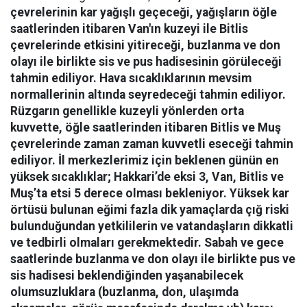
çevrelerinin kar yağışlı geçeceği, yağışların öğle
saatlerinden itibaren Van'ın kuzeyi ile Bitlis
çevrelerinde etkisini yitireceği, buzlanma ve don
olayı ile birlikte sis ve pus hadisesinin görüleceği
tahmin ediliyor. Hava sıcaklıklarının mevsim
normallerinin altında seyredeceği tahmin ediliyor.
Rüzgarın genellikle kuzeyli yönlerden orta
kuvvette, öğle saatlerinden itibaren Bitlis ve Muş
çevrelerinde zaman zaman kuvvetli eseceği tahmin
ediliyor. İl merkezlerimiz için beklenen günün en
yüksek sıcaklıklar; Hakkari’de eksi 3, Van, Bitlis ve
Muş’ta etsi 5 derece olması bekleniyor. Yüksek kar
örtüsü bulunan eğimi fazla dik yamaçlarda çığ riski
bulunduğundan yetkililerin ve vatandaşların dikkatli
ve tedbirli olmaları gerekmektedir. Sabah ve gece
saatlerinde buzlanma ve don olayı ile birlikte pus ve
sis hadisesi beklendiğinden yaşanabilecek
olumsuzluklara (buzlanma, don, ulaşımda