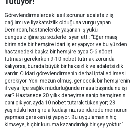
Tutuyor!”
Görevlendirmelerdeki asıl sorunun adaletsiz iş
dağılımı ve liyakatsizlik olduğuna vurgu yapan
Demircan, hastanelerde yaşanan iş yükü
dengesizliğine şu sözlerle isyan etti:
“Eğer maaş
biriminde bir hemşire idari işler yapıyor ve bu yüzden
hastanedeki başka bir hemşire ayda 5-6 nöbet
tutması gerekirken 9-10 nöbet tutmak zorunda
kalıyorsa, burada büyük bir haksızlık ve adaletsizlik
vardır. O idari görevlendirmenin derhal iptal edilmesi
gerekiyor. Yeni mezun olmuş, gencecik bir hemşirenin
il veya ilçe sağlık müdürlüğünde masa başında ne işi
var? Hastanede 20 yıllık deneyime sahip hemşirenin
canı çıkıyor, ayda 10 nöbet tutarak tükeniyor; 23
yaşındaki hemşire arkadaşımız ise idarede memurun
yapması gereken işi yapıyor. Bu uygulamanın hiç
kimseye, hiçbir kuruma kazandırdığı bir şey yoktur.”