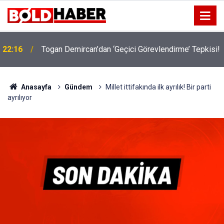
22:16
Togan Demircan’dan ‘Geçici Görevlendirme’ Tepkisi!
19:32
Sıcak Havalarda Ödem Şikayetini Hafife Almayın!
Anasayfa
Gündem
Millet ittifakında ilk ayrılık! Bir parti
ayrılıyor