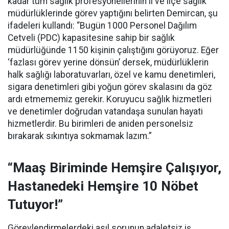
kadar tüm sağlık profesyonellerinin il ve ilçe sağlık
müdürlüklerinde görev yaptığını belirten Demircan, şu
ifadeleri kullandı:
“Bugün 1000 Personel Dağılım
Cetveli (PDC) kapasitesine sahip bir sağlık
müdürlüğünde 1150 kişinin çalıştığını görüyoruz. Eğer
‘fazlası görev yerine dönsün’ dersek, müdürlüklerin
halk sağlığı laboratuvarları, özel ve kamu denetimleri,
sigara denetimleri gibi yoğun görev skalasını da göz
ardı etmememiz gerekir. Koruyucu sağlık hizmetleri
ve denetimler doğrudan vatandaşa sunulan hayati
hizmetlerdir. Bu birimleri de aniden personelsiz
bırakarak sıkıntıya sokmamak lazım.”
“Maaş Biriminde Hemşire Çalışıyor,
Hastanedeki Hemşire 10 Nöbet
Tutuyor!”
Görevlendirmelerdeki asıl sorunun adaletsiz iş