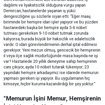
dağılımı ve liyakatsizlik olduğuna vurgu yapan
Demircan, hastanelerde yaşanan iş yükü
dengesizliğine şu sözlerle isyan etti:
“Eğer maaş
biriminde bir hemşire idari işler yapıyor ve bu yüzden
hastanedeki başka bir hemşire ayda 5-6 nöbet
tutması gerekirken 9-10 nöbet tutmak zorunda
kalıyorsa, burada büyük bir haksızlık ve adaletsizlik
vardır. O idari görevlendirmenin derhal iptal edilmesi
gerekiyor. Yeni mezun olmuş, gencecik bir hemşirenin
il veya ilçe sağlık müdürlüğünde masa başında ne işi
var? Hastanede 20 yıllık deneyime sahip hemşirenin
canı çıkıyor, ayda 10 nöbet tutarak tükeniyor; 23
yaşındaki hemşire arkadaşımız ise idarede memurun
yapması gereken işi yapıyor. Bu uygulamanın hiç
kimseye, hiçbir kuruma kazandırdığı bir şey yoktur.”
“Memurun İşini Memur, Hemşirenin