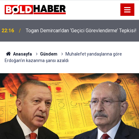
22:16
Togan Demircan’dan ‘Geçici Görevlendirme’ Tepkisi!
19:32
Sıcak Havalarda Ödem Şikayetini Hafife Almayın!
Anasayfa
Gündem
Muhalefet yandaşlarına göre
Erdoğan'ın kazanma şansı azaldı