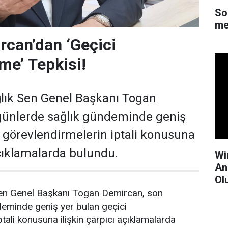
So
me
can’dan ‘Geçici
me’ Tepkisi!
lık Sen Genel Başkanı Togan
günlerde sağlık gündeminde geniş
i görevlendirmelerin iptali konusuna
açıklamalarda bulundu.
Wi
An
Ol
en Genel Başkanı Togan Demircan, son
deminde geniş yer bulan geçici
tali konusuna ilişkin çarpıcı açıklamalarda