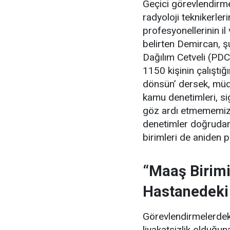
Geçici görevlendirmel
radyoloji teknikerle
profesyonellerinin il
belirten Demircan, şu
Dağılım Cetveli (PDC
1150 kişinin çalıştığ
dönsün’ dersek, müdür
kamu denetimleri, si
göz ardı etmememiz 
denetimler doğrudan
birimleri de aniden 
“Maaş Birimi
Hastanedeki
Görevlendirmelerdeki
liyakatsizlik olduğ