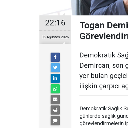
22:16
Togan Demir
Görevlendir
05 Ağustos 2026
Demokratik Sağ
Demircan, son 
yer bulan geçic
ilişkin çarpıcı 
Demokratik Sağlık S
günlerde sağlık gün
görevlendirmelerin ip