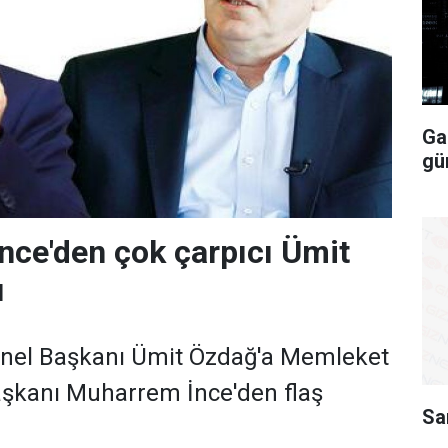
Ga
gü
ce'den çok çarpıcı Ümit
ı
Genel Başkanı Ümit Özdağ'a Memleket
aşkanı Muharrem İnce'den flaş
Sa