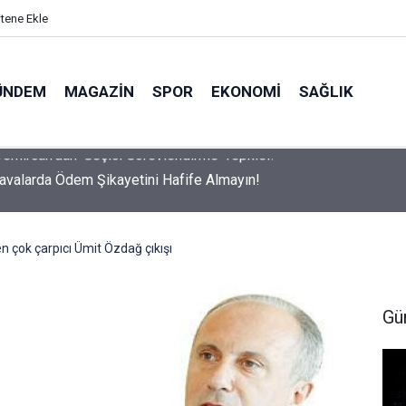
itene Ekle
ÜNDEM
MAGAZIN
SPOR
EKONOMI
SAĞLIK
avalarda Ödem Şikayetini Hafife Almayın!
 çok çarpıcı Ümit Özdağ çıkışı
Gü