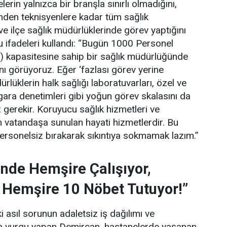
erin yalnızca bir branşla sınırlı olmadığını,
rinden teknisyenlere kadar tüm sağlık
 ve ilçe sağlık müdürlüklerinde görev yaptığını
 ifadeleri kullandı:
“Bugün 1000 Personel
) kapasitesine sahip bir sağlık müdürlüğünde
ını görüyoruz. Eğer ‘fazlası görev yerine
lüklerin halk sağlığı laboratuvarları, özel ve
gara denetimleri gibi yoğun görev skalasını da
gerekir. Koruyucu sağlık hizmetleri ve
 vatandaşa sunulan hayati hizmetlerdir. Bu
personelsiz bırakarak sıkıntıya sokmamak lazım.”
nde Hemşire Çalışıyor,
 Hemşire 10 Nöbet Tutuyor!”
 asıl sorunun adaletsiz iş dağılımı ve
una vurgu yapan Demircan, hastanelerde yaşanan