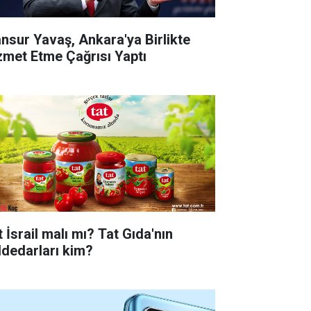
nsur Yavaş, Ankara'ya Birlikte
zmet Etme Çağrısı Yaptı
 İsrail malı mı? Tat Gıda'nın
ddedarları kim?