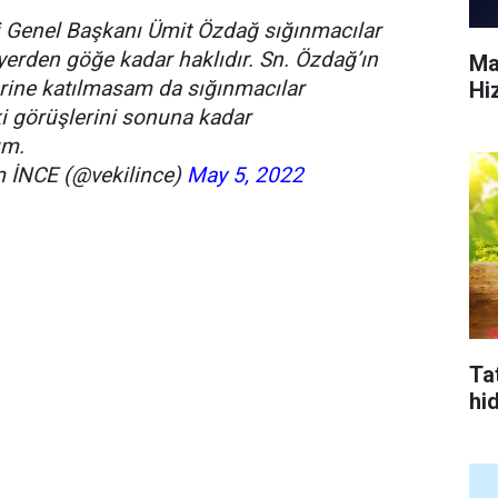
si Genel Başkanı Ümit Özdağ sığınmacılar
erden göğe kadar haklıdır. Sn. Özdağ’ın
Ma
rine katılmasam da sığınmacılar
Hi
 görüşlerini sonuna kadar
um.
 İNCE (@vekilince)
May 5, 2022
Tat
hi