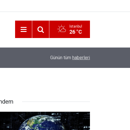
İstanbul
26 °C
12:56
İzmir 112’de Kan Donduran İddialar!
Günün tüm
haberleri
ndem