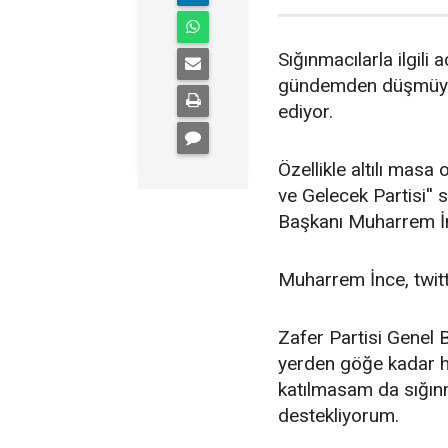
Sığınmacılarla ilgili
gündemden düşmüyor
ediyor.
Özellikle altılı masa 
ve Gelecek Partisi'' 
Başkanı Muharrem İnc
Muharrem İnce, twitt
Zafer Partisi Genel
yerden göğe kadar ha
katılmasam da sığın
destekliyorum.