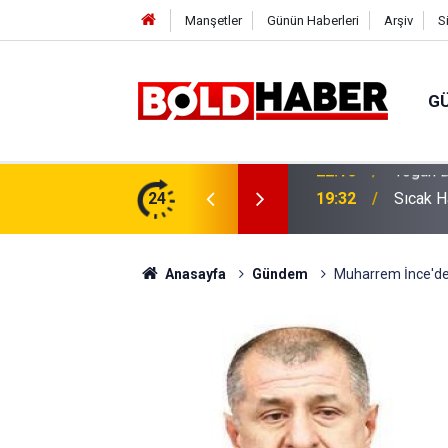
Manşetler
Günün Haberleri
Arşiv
S
G
vlendirme’ Tepkisi!
24
19:32
Sıcak H
Anasayfa
Gündem
Muharrem İnce'den