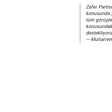
Zafer Parti
konusunda y
tüm görüşle
konusundaki
destekliyor
— Muharrem