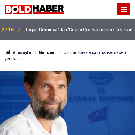
22:16
Togan Demircan’dan ‘Geçici Görevlendirme’ Tepkisi!
19:32
Sıcak Havalarda Ödem Şikayetini Hafife Almayın!
Anasayfa
Gündem
Osman Kavala için mahkemeden
yeni karar