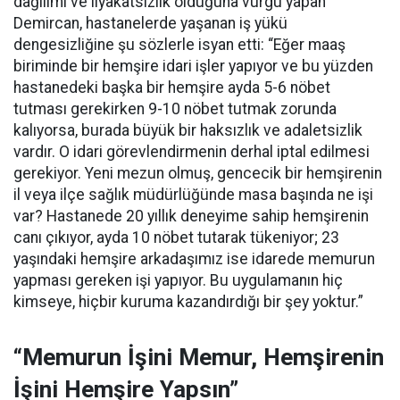
dağılımı ve liyakatsizlik olduğuna vurgu yapan
Demircan, hastanelerde yaşanan iş yükü
dengesizliğine şu sözlerle isyan etti:
“Eğer maaş
biriminde bir hemşire idari işler yapıyor ve bu yüzden
hastanedeki başka bir hemşire ayda 5-6 nöbet
tutması gerekirken 9-10 nöbet tutmak zorunda
kalıyorsa, burada büyük bir haksızlık ve adaletsizlik
vardır. O idari görevlendirmenin derhal iptal edilmesi
gerekiyor. Yeni mezun olmuş, gencecik bir hemşirenin
il veya ilçe sağlık müdürlüğünde masa başında ne işi
var? Hastanede 20 yıllık deneyime sahip hemşirenin
canı çıkıyor, ayda 10 nöbet tutarak tükeniyor; 23
yaşındaki hemşire arkadaşımız ise idarede memurun
yapması gereken işi yapıyor. Bu uygulamanın hiç
kimseye, hiçbir kuruma kazandırdığı bir şey yoktur.”
“Memurun İşini Memur, Hemşirenin
İşini Hemşire Yapsın”