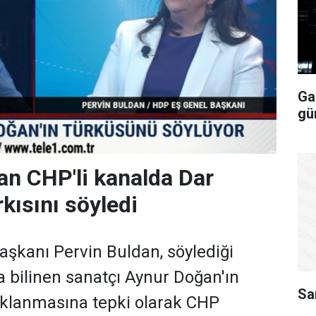
Ga
gü
an CHP'li kanalda Dar
kısını söyledi
şkanı Pervin Buldan, söylediği
a bilinen sanatçı Aynur Doğan'ın
Sa
aklanmasına tepki olarak CHP