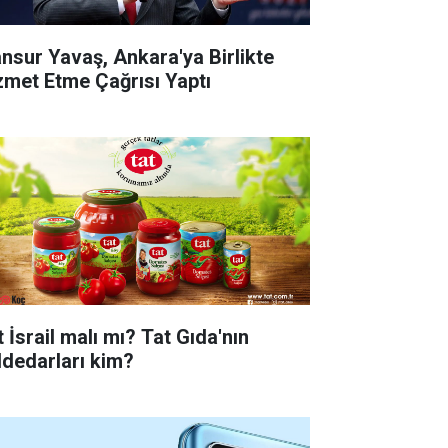
nsur Yavaş, Ankara'ya Birlikte
zmet Etme Çağrısı Yaptı
 İsrail malı mı? Tat Gıda'nın
ddedarları kim?