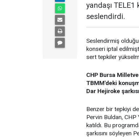
yandaşı TELE1 k
seslendirdi.
Seslendirmiş olduğu 
konseri iptal edilmi
sert tepkiler yükselmi
CHP Bursa Milletvek
TBMM'deki konuşmas
Dar Hejiroke şarkıs
Benzer bir tepkiyi 
Pervin Buldan, CHP
katıldı. Bu programd
şarkısını söyleyen 