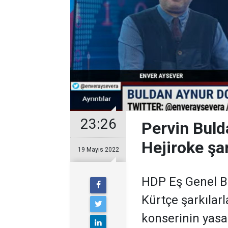
23:26
Pervin Buld
Hejiroke şar
19 Mayıs 2022
HDP Eş Genel Ba
Kürtçe şarkılarl
konserinin yas