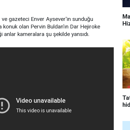
Ma
 ve gazeteci Enver Aysever'in sunduğu
Hi
a konuk olan Pervin Buldan'ın Dar Hejiroke
ği anlar kameralara şu şekilde yansıdı.
Tat
hi