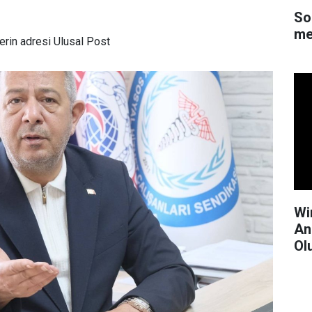
So
me
rin adresi Ulusal Post
Wi
An
Ol