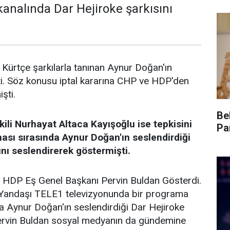
analında Dar Hejiroke şarkısını
Kürtçe şarkılarla tanınan Aynur Doğan'ın
şti. Söz konusu iptal kararına CHP ve HDP'den
şti.
Be
ili Nurhayat Altaca Kayışoğlu ise tepkisini
Pa
ı sırasında Aynur Doğan'ın seslendirdiği
ını seslendirerek göstermişti.
de HDP Eş Genel Başkanı Pervin Buldan Gösterdi.
 Yandaşı TELE1 televizyonunda bir programa
a Aynur Doğan'ın seslendirdiği Dar Hejiroke
Pervin Buldan sosyal medyanın da gündemine