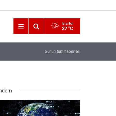
İstanbul
27 °C
12:56
İzmir 112’de Kan Donduran İddialar!
Günün tüm
haberleri
ndem