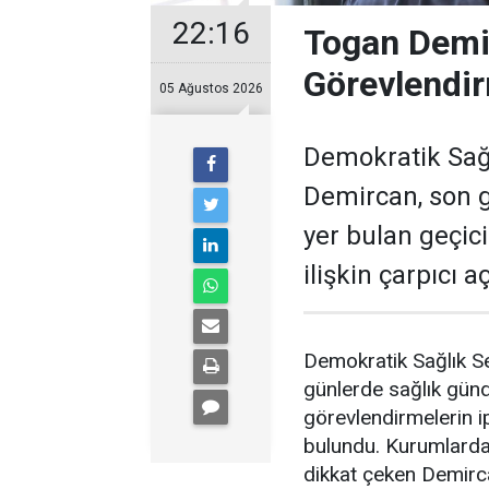
22:16
Togan Demir
Görevlendir
05 Ağustos 2026
Demokratik Sağ
Demircan, son 
yer bulan geçic
ilişkin çarpıcı 
Demokratik Sağlık S
günlerde sağlık gün
görevlendirmelerin ip
bulundu. Kurumlardak
dikkat çeken Demirc