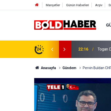
Manşetler
Günün Haberleri
Arşiv
S
G
vlendirme’ Tepkisi!
24
19:32
Sıcak H
Anasayfa
Gündem
Pervin Buldan CHP'