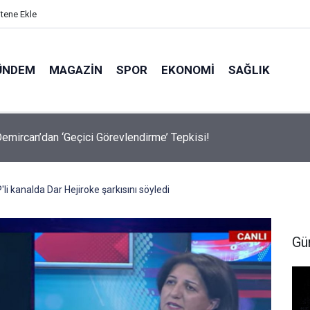
itene Ekle
ÜNDEM
MAGAZIN
SPOR
EKONOMI
SAĞLIK
avalarda Ödem Şikayetini Hafife Almayın!
li kanalda Dar Hejiroke şarkısını söyledi
Gü