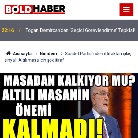
22:16
Togan Demircan’dan ‘Geçici Görevlendirme’ Tepkisi!
19:32
Sıcak Havalarda Ödem Şikayetini Hafife Almayın!
Anasayfa
Gündem
Saadet Partisi'nden ittifaktan çıkış
sinyali! Altılı masa için şok itiraf