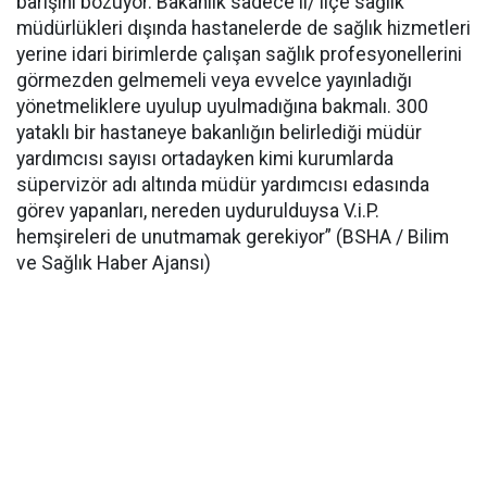
barışını bozuyor. Bakanlık sadece il/ ilçe sağlık
müdürlükleri dışında hastanelerde de sağlık hizmetleri
yerine idari birimlerde çalışan sağlık profesyonellerini
görmezden gelmemeli veya evvelce yayınladığı
yönetmeliklere uyulup uyulmadığına bakmalı. 300
yataklı bir hastaneye bakanlığın belirlediği müdür
yardımcısı sayısı ortadayken kimi kurumlarda
süpervizör adı altında müdür yardımcısı edasında
görev yapanları, nereden uydurulduysa V.i.P.
hemşireleri de unutmamak gerekiyor” (BSHA / Bilim
ve Sağlık Haber Ajansı)