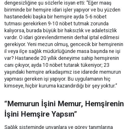
dengesizliğine şu sözlerle isyan etti:
“Eğer maaş
biriminde bir hemşire idari işler yapıyor ve bu yüzden
hastanedeki başka bir hemşire ayda 5-6 nöbet
tutması gerekirken 9-10 nöbet tutmak zorunda
kalıyorsa, burada büyük bir haksızlık ve adaletsizlik
vardır. O idari görevlendirmenin derhal iptal edilmesi
gerekiyor. Yeni mezun olmuş, gencecik bir hemşirenin
il veya ilçe sağlık müdürlüğünde masa başında ne işi
var? Hastanede 20 yıllık deneyime sahip hemşirenin
canı çıkıyor, ayda 10 nöbet tutarak tükeniyor; 23
yaşındaki hemşire arkadaşımız ise idarede memurun
yapması gereken işi yapıyor. Bu uygulamanın hiç
kimseye, hiçbir kuruma kazandırdığı bir şey yoktur.”
“Memurun İşini Memur, Hemşirenin
İşini Hemşire Yapsın”
Sağlık sisteminde unvanlara ve görev tanımlarına