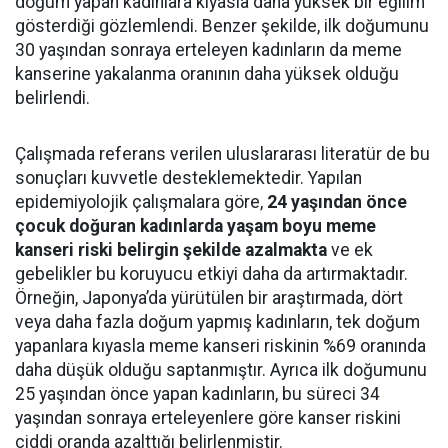
doğum yapan kadınlara kıyasla daha yüksek bir eğilim
gösterdiği gözlemlendi. Benzer şekilde, ilk doğumunu
30 yaşından sonraya erteleyen kadınların da meme
kanserine yakalanma oranının daha yüksek olduğu
belirlendi.
Çalışmada referans verilen uluslararası literatür de bu
sonuçları kuvvetle desteklemektedir. Yapılan
epidemiyolojik çalışmalara göre,
24 yaşından önce
çocuk doğuran kadınlarda yaşam boyu meme
kanseri riski belirgin şekilde azalmakta
ve ek
gebelikler bu koruyucu etkiyi daha da artırmaktadır.
Örneğin, Japonya’da yürütülen bir araştırmada, dört
veya daha fazla doğum yapmış kadınların, tek doğum
yapanlara kıyasla meme kanseri riskinin %69 oranında
daha düşük olduğu saptanmıştır. Ayrıca ilk doğumunu
25 yaşından önce yapan kadınların, bu süreci 34
yaşından sonraya erteleyenlere göre kanser riskini
ciddi oranda azalttığı belirlenmiştir.